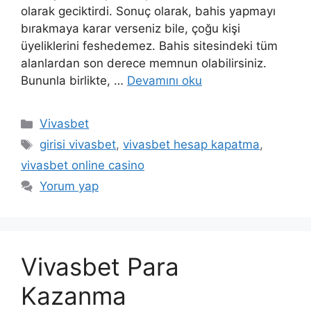
olarak geciktirdi. Sonuç olarak, bahis yapmayı
bırakmaya karar verseniz bile, çoğu kişi
üyeliklerini feshedemez. Bahis sitesindeki tüm
alanlardan son derece memnun olabilirsiniz.
Bununla birlikte, …
Devamını oku
Kategoriler
Vivasbet
Etiketler
girisi vivasbet
,
vivasbet hesap kapatma
,
vivasbet online casino
Yorum yap
Vivasbet Para
Kazanma