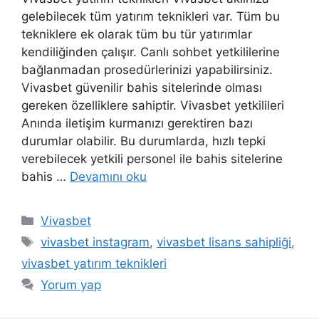
gelebilecek tüm yatırım teknikleri var. Tüm bu
tekniklere ek olarak tüm bu tür yatırımlar
kendiliğinden çalışır. Canlı sohbet yetkililerine
bağlanmadan prosedürlerinizi yapabilirsiniz.
Vivasbet güvenilir bahis sitelerinde olması
gereken özelliklere sahiptir. Vivasbet yetkilileri
Anında iletişim kurmanızı gerektiren bazı
durumlar olabilir. Bu durumlarda, hızlı tepki
verebilecek yetkili personel ile bahis sitelerine
bahis …
Devamını oku
Kategoriler
Vivasbet
Etiketler
vivasbet instagram
,
vivasbet lisans sahipliği
,
vivasbet yatırım teknikleri
Yorum yap