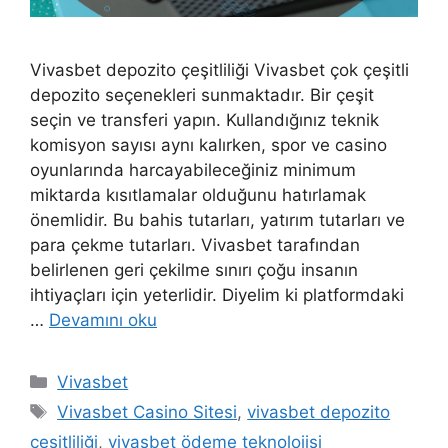
Vivasbet depozito çeşitliliği Vivasbet çok çeşitli
depozito seçenekleri sunmaktadır. Bir çeşit
seçin ve transferi yapın. Kullandığınız teknik
komisyon sayısı aynı kalırken, spor ve casino
oyunlarında harcayabileceğiniz minimum
miktarda kısıtlamalar olduğunu hatırlamak
önemlidir. Bu bahis tutarları, yatırım tutarları ve
para çekme tutarları. Vivasbet tarafından
belirlenen geri çekilme sınırı çoğu insanın
ihtiyaçları için yeterlidir. Diyelim ki platformdaki
…
Devamını oku
Kategoriler
Vivasbet
Etiketler
Vivasbet Casino Sitesi
,
vivasbet depozito
çeşitliliği
,
vivasbet ödeme teknolojisi