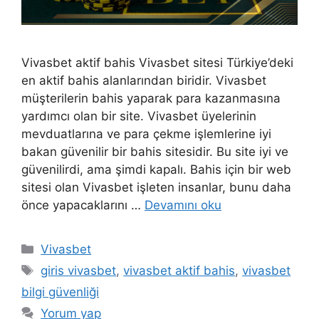
Vivasbet aktif bahis Vivasbet sitesi Türkiye’deki
en aktif bahis alanlarından biridir. Vivasbet
müşterilerin bahis yaparak para kazanmasına
yardımcı olan bir site. Vivasbet üyelerinin
mevduatlarına ve para çekme işlemlerine iyi
bakan güvenilir bir bahis sitesidir. Bu site iyi ve
güvenilirdi, ama şimdi kapalı. Bahis için bir web
sitesi olan Vivasbet işleten insanlar, bunu daha
önce yapacaklarını …
Devamını oku
Kategoriler
Vivasbet
Etiketler
giris vivasbet
,
vivasbet aktif bahis
,
vivasbet
bilgi güvenliği
Yorum yap