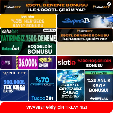
×
VIVASBET GİRİŞ İÇİN TIKLAYINIZ!