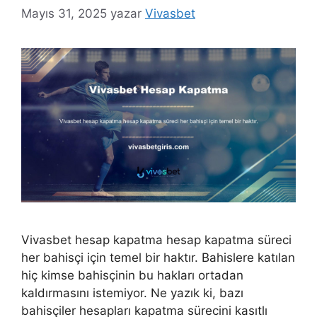
Mayıs 31, 2025
yazar
Vivasbet
Vivasbet hesap kapatma hesap kapatma süreci
her bahisçi için temel bir haktır. Bahislere katılan
hiç kimse bahisçinin bu hakları ortadan
kaldırmasını istemiyor. Ne yazık ki, bazı
bahisçiler hesapları kapatma sürecini kasıtlı