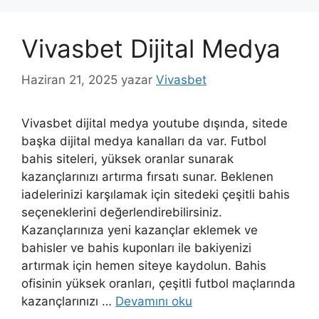
Vivasbet Dijital Medya
Haziran 21, 2025
yazar
Vivasbet
Vivasbet dijital medya youtube dışında, sitede
başka dijital medya kanalları da var. Futbol
bahis siteleri, yüksek oranlar sunarak
kazançlarınızı artırma fırsatı sunar. Beklenen
iadelerinizi karşılamak için sitedeki çeşitli bahis
seçeneklerini değerlendirebilirsiniz.
Kazançlarınıza yeni kazançlar eklemek ve
bahisler ve bahis kuponları ile bakiyenizi
artırmak için hemen siteye kaydolun. Bahis
ofisinin yüksek oranları, çeşitli futbol maçlarında
kazançlarınızı …
Devamını oku