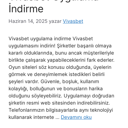
İndirme
Haziran 14, 2025
yazar
Vivasbet
Vivasbet uygulama indirme Vivasbet
uygulamasını indirin! Şirketler başarılı olmaya
kararlı olduklarında, bunu ancak müşterileriyle
birlikte çalışarak yapabileceklerini fark ederler.
Oyun siteleri söz konusu olduğunda, üyelerin
görmek ve deneyimlemek istedikleri belirli
şeyleri vardır. Güvenle, boşluk, kullanım
kolaylığı, bolluğunun ve bonusların harika
olduğunu söyleyebiliriz. Uygulamayı doğrudan
şirketin resmi web sitesinden indirebilirsiniz.
Telefonlarımızın bilgisayarlarla aynı teknolojiyi
kullanarak internete …
Devamını oku