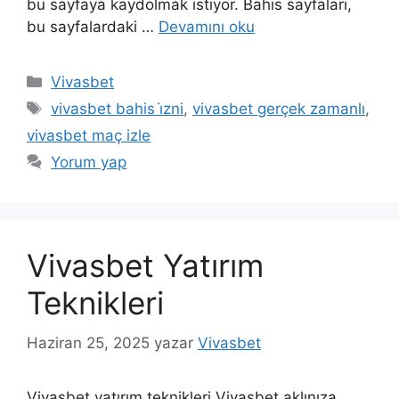
bu sayfaya kaydolmak istiyor. Bahis sayfaları,
bu sayfalardaki …
Devamını oku
Kategoriler
Vivasbet
Etiketler
vivasbet bahis i̇zni
,
vivasbet gerçek zamanlı
,
vivasbet maç izle
Yorum yap
Vivasbet Yatırım
Teknikleri
Haziran 25, 2025
yazar
Vivasbet
Vivasbet yatırım teknikleri Vivasbet aklınıza