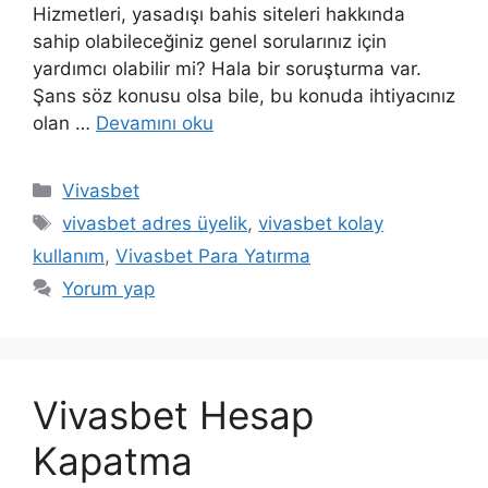
Hizmetleri, yasadışı bahis siteleri hakkında
sahip olabileceğiniz genel sorularınız için
yardımcı olabilir mi? Hala bir soruşturma var.
Şans söz konusu olsa bile, bu konuda ihtiyacınız
olan …
Devamını oku
Kategoriler
Vivasbet
Etiketler
vivasbet adres üyelik
,
vivasbet kolay
kullanım
,
Vivasbet Para Yatırma
Yorum yap
Vivasbet Hesap
Kapatma