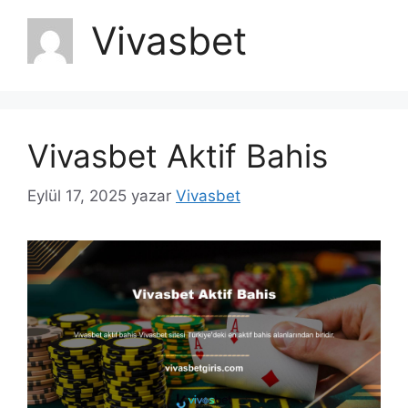
Vivasbet
Vivasbet Aktif Bahis
Eylül 17, 2025
yazar
Vivasbet