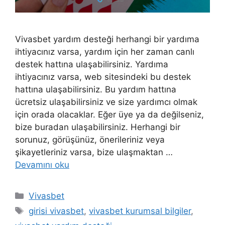
Vivasbet yardım desteği herhangi bir yardıma
ihtiyacınız varsa, yardım için her zaman canlı
destek hattına ulaşabilirsiniz. Yardıma
ihtiyacınız varsa, web sitesindeki bu destek
hattına ulaşabilirsiniz. Bu yardım hattına
ücretsiz ulaşabilirsiniz ve size yardımcı olmak
için orada olacaklar. Eğer üye ya da değilseniz,
bize buradan ulaşabilirsiniz. Herhangi bir
sorunuz, görüşünüz, önerileriniz veya
şikayetleriniz varsa, bize ulaşmaktan …
Devamını oku
Kategoriler
Vivasbet
Etiketler
girisi vivasbet
,
vivasbet kurumsal bilgiler
,