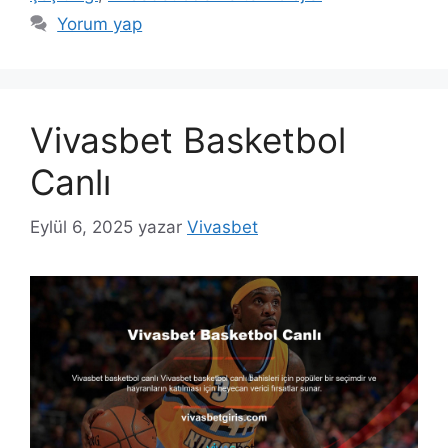
Yorum yap
Vivasbet Basketbol
Canlı
Eylül 6, 2025
yazar
Vivasbet