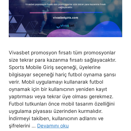
Vivasbet promosyon fırsatı tüm promosyonlar
size tekrar para kazanma fırsatı sağlayacaktır.
Sports Mobile Giriş seçeneği, üyelerine
bilgisayar seçeneği hariç futbol oynama şansı
verir. Mobil uygulamayı kullanarak futbol
oynamak için bir kullanıcının yeniden kayıt
yaptırması veya tekrar üye olması gerekmez.
Futbol tutkunları önce mobil tasarım özelliğini
uygulama piyasası üzerinden kurmalıdır.
İndirmeyi takiben, kullanıcının adlarını ve
şifrelerini …
Devamını oku