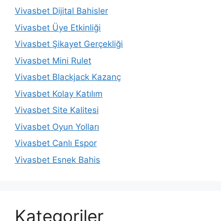
Vivasbet Dijital Bahisler
Vivasbet Üye Etkinliği
Vivasbet Şikayet Gerçekliği
Vivasbet Mini Rulet
Vivasbet Blackjack Kazanç
Vivasbet Kolay Katılım
Vivasbet Site Kalitesi
Vivasbet Oyun Yolları
Vivasbet Canlı Espor
Vivasbet Esnek Bahis
Kategoriler