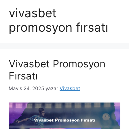
vivasbet
promosyon fırsatı
Vivasbet Promosyon
Fırsatı
Mayıs 24, 2025
yazar
Vivasbet