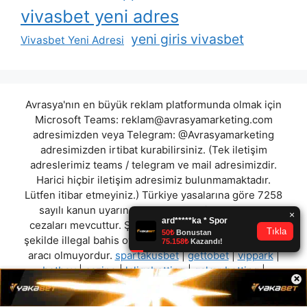
vivasbet yeni adres
yeni giris vivasbet
Vivasbet Yeni Adresi
Avrasya'nın en büyük reklam platformunda olmak için
Microsoft Teams:
reklam@avrasyamarketing.com
adresimizden veya Telegram: @Avrasyamarketing
adresimizden irtibat kurabilirsiniz. (Tek iletişim
adreslerimiz teams / telegram ve mail adresimizdir.
Harici hiçbir iletişim adresimiz bulunmamaktadır.
Lütfen itibar etmeyiniz.) Türkiye yasalarına göre 7258
sayılı kanun uyarınca yasa dışı bahis oynamanın
cezaları mevcuttur. Şu an bulunduğunuz site hiç bir
şekilde illegal bahis oyunları oynatmıyor ve oynamaya
aracı olmuyordur.
spartakusbet
|
gettobet
|
vippark
|
betbey
|
cazino
|
laligabetting
|
galaxybetting
|
×
efesbet
"