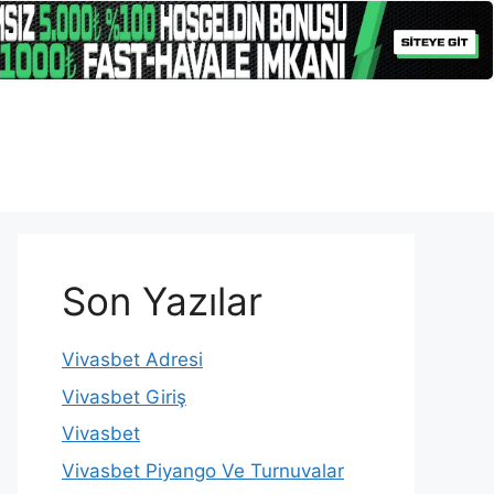
Son Yazılar
Vivasbet Adresi
Vivasbet Giriş
Vivasbet
Vivasbet Piyango Ve Turnuvalar