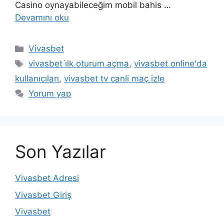
Casino oynayabileceğim mobil bahis …
Devamını oku
Kategoriler
Vivasbet
Etiketler
vivasbet i̇lk oturum açma
,
vivasbet online'da
kullanıcıları
,
vivasbet tv canli maç izle
Yorum yap
Son Yazılar
Vivasbet Adresi
Vivasbet Giriş
Vivasbet