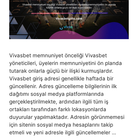
Vivasbet memnuniyet önceliği Vivasbet
yöneticileri, üyelerin memnuniyetini ön planda
tutarak onlarla güçlü bir ilişki kurmuşlardır.
Vivasbet giriş adresi genellikle haftada bir
güncellenir. Adres güncelleme bilgilerinin ilk
dağıtımı sosyal medya platformlarında
gerçekleştirilmekte, ardından ilgili tüm iş
ortakları tarafından farklı lokasyonlarda
duyurular yapılmaktadır. Adresin görünmemesi
için sitenin sosyal medya hesaplarını takip
etmeli ve yeni adresle ilgili güncellemeler …