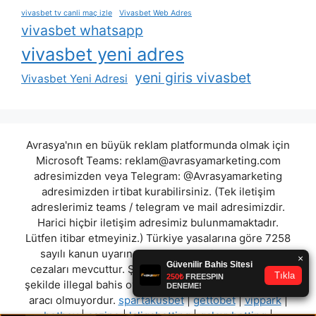
vivasbet tv canli maç izle
Vivasbet Web Adres
vivasbet whatsapp
vivasbet yeni adres
yeni giris vivasbet
Vivasbet Yeni Adresi
Avrasya'nın en büyük reklam platformunda olmak için
Microsoft Teams:
reklam@avrasyamarketing.com
adresimizden veya Telegram: @Avrasyamarketing
adresimizden irtibat kurabilirsiniz. (Tek iletişim
adreslerimiz teams / telegram ve mail adresimizdir.
Harici hiçbir iletişim adresimiz bulunmamaktadır.
Lütfen itibar etmeyiniz.) Türkiye yasalarına göre 7258
sayılı kanun uyarınca yasa dışı bahis oynamanın
cezaları mevcuttur. Şu an bulunduğunuz site hiç bir
şekilde illegal bahis oyunları oynatmıyor ve oynamaya
aracı olmuyordur.
spartakusbet
|
gettobet
|
vippark
|
betbey
|
cazino
|
laligabetting
|
galaxybetting
|