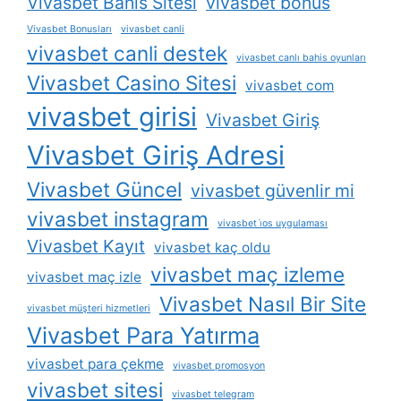
Vivasbet Bahis Sitesi
vivasbet bonus
Vivasbet Bonusları
vivasbet canli
vivasbet canli destek
vivasbet canlı bahis oyunları
Vivasbet Casino Sitesi
vivasbet com
vivasbet girisi
Vivasbet Giriş
Vivasbet Giriş Adresi
Vivasbet Güncel
vivasbet güvenlir mi
vivasbet instagram
vivasbet i̇os uygulaması
Vivasbet Kayıt
vivasbet kaç oldu
vivasbet maç izleme
vivasbet maç izle
Vivasbet Nasıl Bir Site
vivasbet müşteri hizmetleri
Vivasbet Para Yatırma
vivasbet para çekme
vivasbet promosyon
vivasbet sitesi
vivasbet telegram