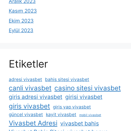
Aralık 2023
Kasım 2023
Ekim 2023
Eylül 2023
Etiketler
adresi vivasbet
bahis sitesi vivasbet
canli vivasbet
casino sitesi vivasbet
giris adresi vivasbet
girisi vivasbet
giris vivasbet
giris yap vivasbet
güncel vivasbet
kayit vivasbet
mobil vivasbet
Vivasbet Adresi
vivasbet bahis