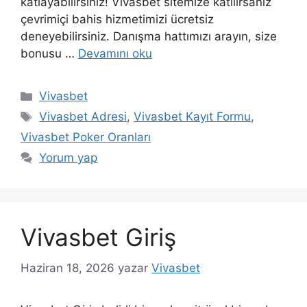
katlayabilirsiniz! Vivasbet sitemize katılırsanız
çevrimiçi bahis hizmetimizi ücretsiz
deneyebilirsiniz. Danışma hattımızı arayın, size
bonusu …
Devamını oku
Kategoriler
Vivasbet
Etiketler
Vivasbet Adresi
,
Vivasbet Kayıt Formu
,
Vivasbet Poker Oranları
Yorum yap
Vivasbet Giriş
Haziran 18, 2026
yazar
Vivasbet