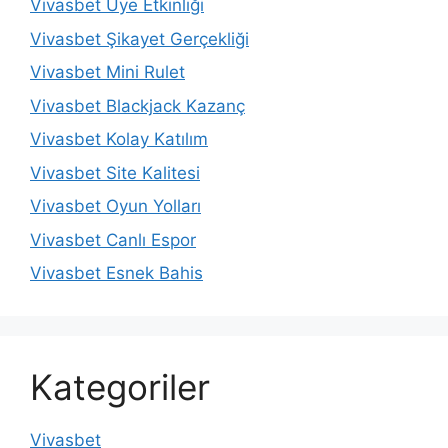
Vivasbet Üye Etkinliği
Vivasbet Şikayet Gerçekliği
Vivasbet Mini Rulet
Vivasbet Blackjack Kazanç
Vivasbet Kolay Katılım
Vivasbet Site Kalitesi
Vivasbet Oyun Yolları
Vivasbet Canlı Espor
Vivasbet Esnek Bahis
Kategoriler
Vivasbet