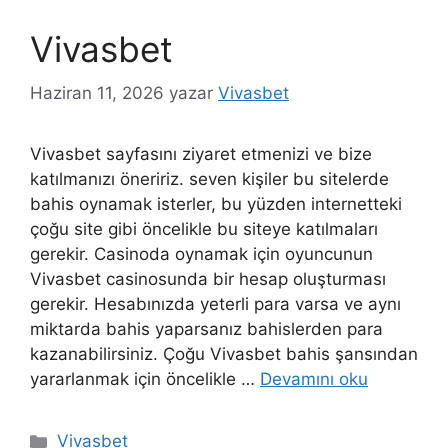
Vivasbet
Haziran 11, 2026
yazar
Vivasbet
Vivasbet sayfasını ziyaret etmenizi ve bize
katılmanızı öneririz. seven kişiler bu sitelerde
bahis oynamak isterler, bu yüzden internetteki
çoğu site gibi öncelikle bu siteye katılmaları
gerekir. Casinoda oynamak için oyuncunun
Vivasbet casinosunda bir hesap oluşturması
gerekir. Hesabınızda yeterli para varsa ve aynı
miktarda bahis yaparsanız bahislerden para
kazanabilirsiniz. Çoğu Vivasbet bahis şansından
yararlanmak için öncelikle …
Devamını oku
Kategoriler
Vivasbet