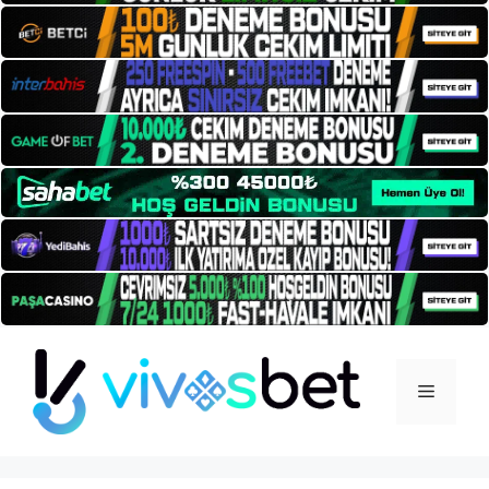
İçeriğe
atla
Menü