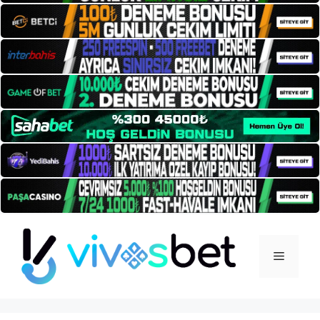
İçeriğe
atla
Menü