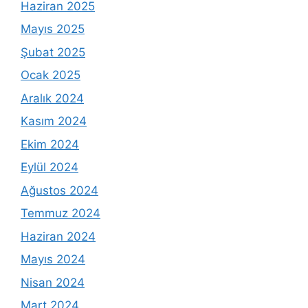
Haziran 2025
Mayıs 2025
Şubat 2025
Ocak 2025
Aralık 2024
Kasım 2024
Ekim 2024
Eylül 2024
Ağustos 2024
Temmuz 2024
Haziran 2024
Mayıs 2024
Nisan 2024
Mart 2024