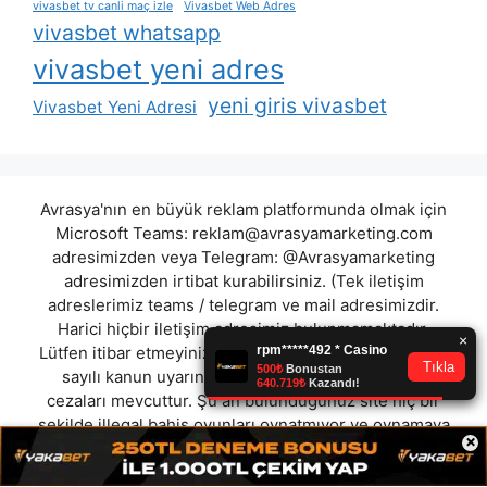
vivasbet tv canli maç izle
Vivasbet Web Adres
vivasbet whatsapp
vivasbet yeni adres
yeni giris vivasbet
Vivasbet Yeni Adresi
Avrasya'nın en büyük reklam platformunda olmak için
Microsoft Teams:
reklam@avrasyamarketing.com
adresimizden veya Telegram: @Avrasyamarketing
adresimizden irtibat kurabilirsiniz. (Tek iletişim
adreslerimiz teams / telegram ve mail adresimizdir.
Harici hiçbir iletişim adresimiz bulunmamaktadır.
Lütfen itibar etmeyiniz.) Türkiye yasalarına göre 7258
sayılı kanun uyarınca yasa dışı bahis oynamanın
cezaları mevcuttur. Şu an bulunduğunuz site hiç bir
şekilde illegal bahis oyunları oynatmıyor ve oynamaya
×
aracı olmuyordur.
spartakusbet
|
gettobet
|
vippark
|
betbey
|
cazino
|
laligabetting
|
galaxybetting
|