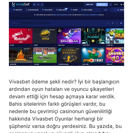
Vivasbet ödeme şekli nedir? İyi bir başlangıcın
ardından oyun hataları ve oyuncu şikayetleri
devam ettiği için hesap açmaya karar verdik.
Bahis sitelerinin farklı görüşleri vardır, bu
nedenle bu çevrimiçi casinonun güvenilirliği
hakkında Vivasbet Oyunlar herhangi bir
şüpheniz varsa doğru yerdesiniz. Bu yazıda, bu