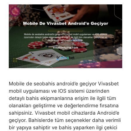
Mobile de seobahis android’e geçiyor Vivasbet
mobil uygulaması ve IOS sistemi üzerinden
detaylı bahis ekipmanlarına erişim ile ilgili tüm
olanakları geliştirme ve değerlendirme fırsatına
sahipsiniz. Vivasbet mobil cihazlarda Android’e
geçiyor. Bahislerde tüm seçenekler daha verimli
bir yapıya sahiptir ve bahis yaparken ilgi çekici