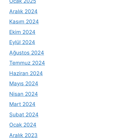
Ocak 2025
Aralık 2024
Kasım 2024
Ekim 2024
Eylül 2024
Ağustos 2024
Temmuz 2024
Haziran 2024
Mayıs 2024
Nisan 2024
Mart 2024
Şubat 2024
Ocak 2024
Aralık 2023