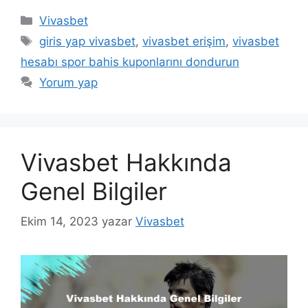
Kategoriler
Vivasbet
Etiketler
giris yap vivasbet
,
vivasbet erişim
,
vivasbet
hesabı spor bahis kuponlarını dondurun
Yorum yap
Vivasbet Hakkında
Genel Bilgiler
Ekim 14, 2023
yazar
Vivasbet