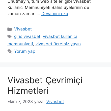
Unutmayın, tüm web siteleri gibi Vivasbet
Kullanıcı Memnuniyeti Bahis üyelerinin de
zaman zaman …
Devamını oku
Kategoriler
Vivasbet
Etiketler
giris vivasbet
,
vivasbet kullanıcı
memnuniyeti
,
vivasbet ücretsiz yayın
Yorum yap
Vivasbet Çevrimiçi
Hizmetleri
Ekim 7, 2023
yazar
Vivasbet