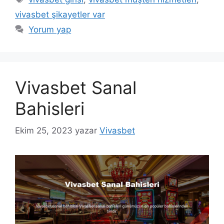
vivasbet şikayetler var
Yorum yap
Vivasbet Sanal
Bahisleri
Ekim 25, 2023
yazar
Vivasbet