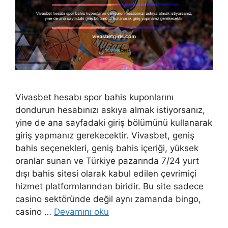
Vivasbet hesabı spor bahis kuponlarını
dondurun hesabınızı askıya almak istiyorsanız,
yine de ana sayfadaki giriş bölümünü kullanarak
giriş yapmanız gerekecektir. Vivasbet, geniş
bahis seçenekleri, geniş bahis içeriği, yüksek
oranlar sunan ve Türkiye pazarında 7/24 yurt
dışı bahis sitesi olarak kabul edilen çevrimiçi
hizmet platformlarından biridir. Bu site sadece
casino sektöründe değil aynı zamanda bingo,
casino …
Devamını oku