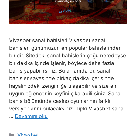
Vivasbet sanal bahisleri Vivasbet sanal
bahisleri günümüzün en popüler bahislerinden
biridir. Sitedeki sanal bahislerin çoğu neredeyse
bir dakika içinde işlenir, böylece daha fazla
bahis yapabilirsiniz. Bu anlamda bu sanal
bahisler sayesinde birkaç dakika içerisinde
hayalinizdeki zenginliğe ulaşabilir ve size en
uygun eğlencenin keyfini çıkarabilirsiniz. Sanal
bahis bölümünde casino oyunlarının farklı
versiyonlarını bulacaksınız. Tıpkı Vivasbet sanal
…
Devamını oku
Kategoriler
Vivasbet