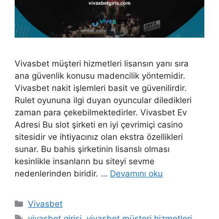
Vivasbet müşteri hizmetleri lisansın yanı sıra
ana güvenlik konusu madencilik yöntemidir.
Vivasbet nakit işlemleri basit ve güvenilirdir.
Rulet oyununa ilgi duyan oyuncular diledikleri
zaman para çekebilmektedirler. Vivasbet Ev
Adresi Bu slot şirketi en iyi çevrimiçi casino
sitesidir ve ihtiyacınız olan ekstra özellikleri
sunar. Bu bahis şirketinin lisanslı olması
kesinlikle insanların bu siteyi sevme
nedenlerinden biridir. …
Devamını oku
Kategoriler
Vivasbet
Etiketler
vivasbet girisi
,
vivasbet müşteri hizmetleri
,