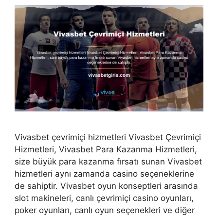
Vivasbet çevrimiçi hizmetleri Vivasbet Çevrimiçi
Hizmetleri, Vivasbet Para Kazanma Hizmetleri,
size büyük para kazanma fırsatı sunan Vivasbet
hizmetleri aynı zamanda casino seçeneklerine
de sahiptir. Vivasbet oyun konseptleri arasında
slot makineleri, canlı çevrimiçi casino oyunları,
poker oyunları, canlı oyun seçenekleri ve diğer