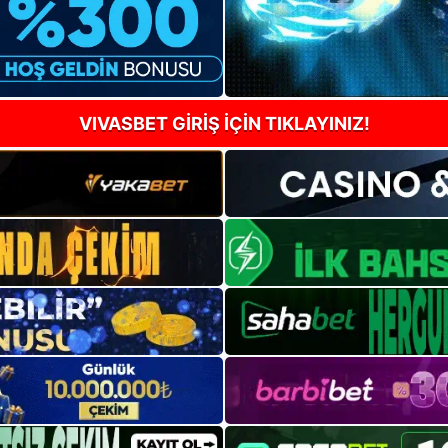
VIVASBET GİRİŞ İÇİN TIKLAYINIZ!