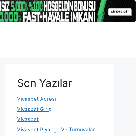
Son Yazılar
Vivasbet Adresi
Vivasbet Giriş
Vivasbet
Vivasbet Piyango Ve Turnuvalar