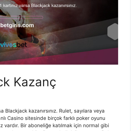
ack Kazanç
a Blackjack kazanırsınız. Rulet, sayılara veya
nlı Casino sitesinde birçok farklı poker oyunu
z vardır. Bir aboneliğe katılmak için normal gibi