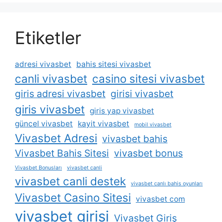
Etiketler
adresi vivasbet
bahis sitesi vivasbet
canli vivasbet
casino sitesi vivasbet
giris adresi vivasbet
girisi vivasbet
giris vivasbet
giris yap vivasbet
güncel vivasbet
kayit vivasbet
mobil vivasbet
Vivasbet Adresi
vivasbet bahis
Vivasbet Bahis Sitesi
vivasbet bonus
Vivasbet Bonusları
vivasbet canli
vivasbet canli destek
vivasbet canlı bahis oyunları
Vivasbet Casino Sitesi
vivasbet com
vivasbet girisi
Vivasbet Giriş