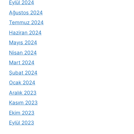
Eylül 2024
Ağustos 2024
Temmuz 2024
Haziran 2024
Mayıs 2024
Nisan 2024
Mart 2024
Şubat 2024
Ocak 2024
Aralık 2023
Kasım 2023
Ekim 2023
Eylül 2023