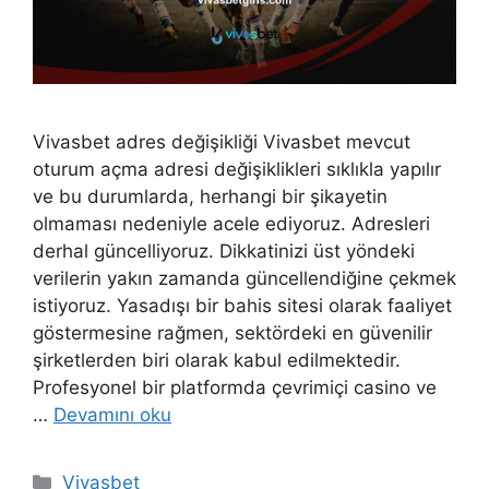
Vivasbet adres değişikliği Vivasbet mevcut
oturum açma adresi değişiklikleri sıklıkla yapılır
ve bu durumlarda, herhangi bir şikayetin
olmaması nedeniyle acele ediyoruz. Adresleri
derhal güncelliyoruz. Dikkatinizi üst yöndeki
verilerin yakın zamanda güncellendiğine çekmek
istiyoruz. Yasadışı bir bahis sitesi olarak faaliyet
göstermesine rağmen, sektördeki en güvenilir
şirketlerden biri olarak kabul edilmektedir.
Profesyonel bir platformda çevrimiçi casino ve
…
Devamını oku
Kategoriler
Vivasbet