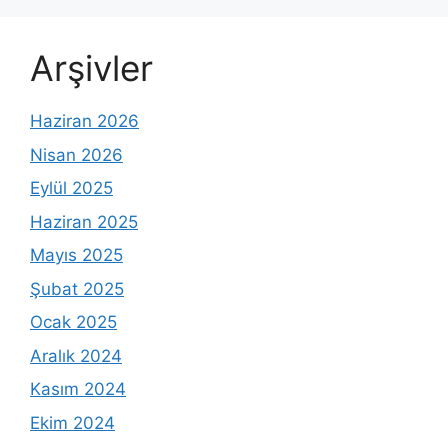
Arşivler
Haziran 2026
Nisan 2026
Eylül 2025
Haziran 2025
Mayıs 2025
Şubat 2025
Ocak 2025
Aralık 2024
Kasım 2024
Ekim 2024