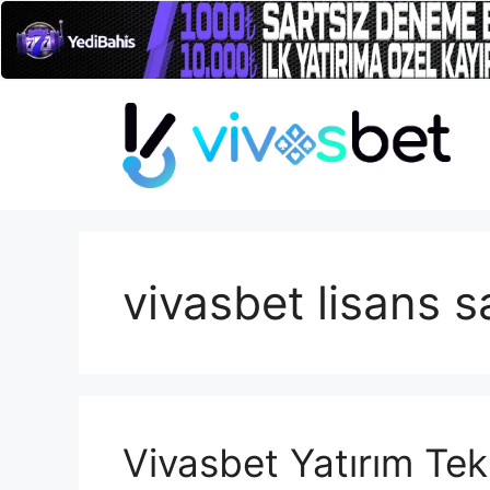
İçeriğe
atla
vivasbet lisans sa
Vivasbet Yatırım Tekn