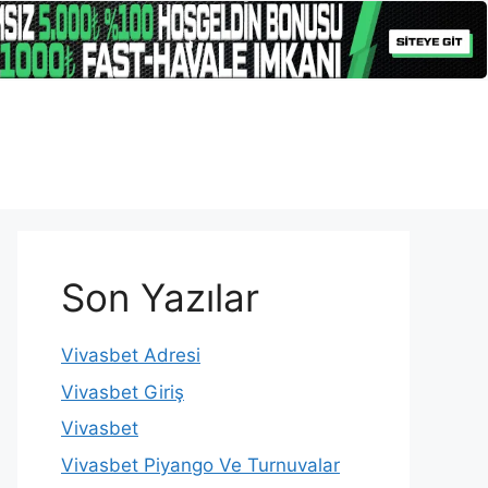
Son Yazılar
Vivasbet Adresi
Vivasbet Giriş
Vivasbet
Vivasbet Piyango Ve Turnuvalar