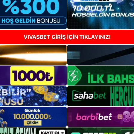
VIVASBET GİRİŞ İÇİN TIKLAYINIZ!