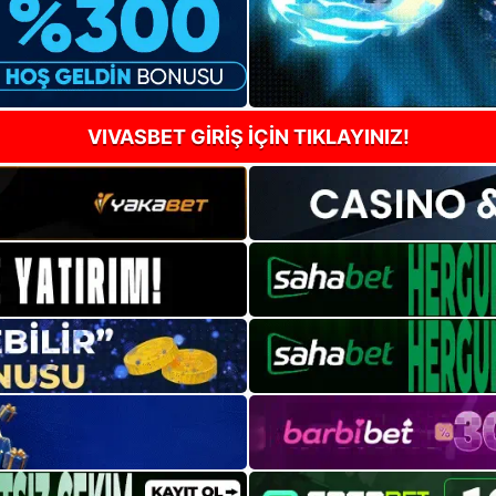
VIVASBET GİRİŞ İÇİN TIKLAYINIZ!