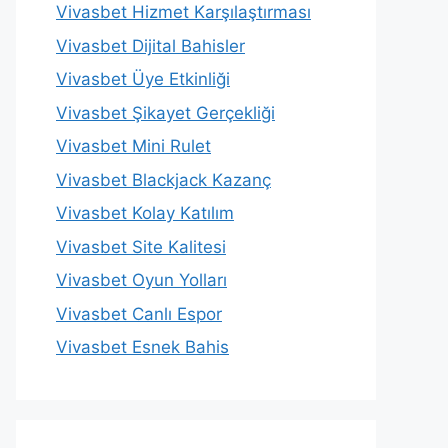
Vivasbet Hizmet Karşılaştırması
Vivasbet Dijital Bahisler
Vivasbet Üye Etkinliği
Vivasbet Şikayet Gerçekliği
Vivasbet Mini Rulet
Vivasbet Blackjack Kazanç
Vivasbet Kolay Katılım
Vivasbet Site Kalitesi
Vivasbet Oyun Yolları
Vivasbet Canlı Espor
Vivasbet Esnek Bahis