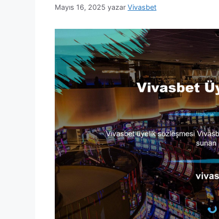
Mayıs 16, 2025
yazar
Vivasbet