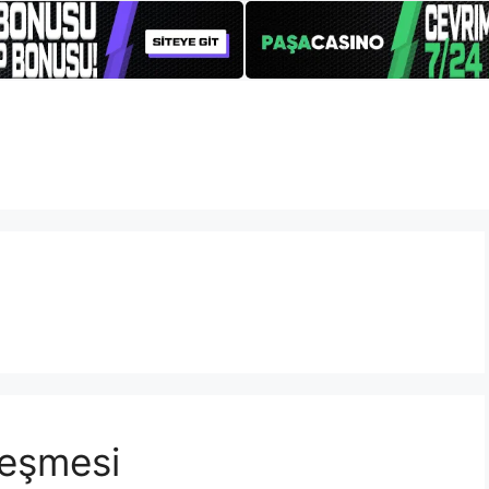
leşmesi