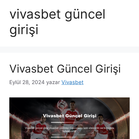
vivasbet güncel
girişi
Vivasbet Güncel Girişi
Eylül 28, 2024
yazar
Vivasbet