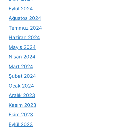
Eylül 2024
Ağustos 2024
Temmuz 2024
Haziran 2024
Mayıs 2024
Nisan 2024
Mart 2024
Şubat 2024
Ocak 2024
Aralık 2023
Kasım 2023
Ekim 2023
Eylül 2023