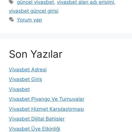
Etiketler
güncel vivasbet
,
vivasbet alan adı erişimi
,
vivasbet güncel girişi
Yorum yap
Son Yazılar
Vivasbet Adresi
Vivasbet Giriş
Vivasbet
Vivasbet Piyango Ve Turnuvalar
Vivasbet Hizmet Karşılaştırması
Vivasbet Dijital Bahisler
Vivasbet Üye Etkinliği