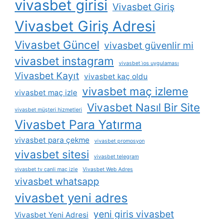
vivasbet girisi
Vivasbet Giriş
Vivasbet Giriş Adresi
Vivasbet Güncel
vivasbet güvenlir mi
vivasbet instagram
vivasbet i̇os uygulaması
Vivasbet Kayıt
vivasbet kaç oldu
vivasbet maç izleme
vivasbet maç izle
Vivasbet Nasıl Bir Site
vivasbet müşteri hizmetleri
Vivasbet Para Yatırma
vivasbet para çekme
vivasbet promosyon
vivasbet sitesi
vivasbet telegram
vivasbet tv canli maç izle
Vivasbet Web Adres
vivasbet whatsapp
vivasbet yeni adres
yeni giris vivasbet
Vivasbet Yeni Adresi