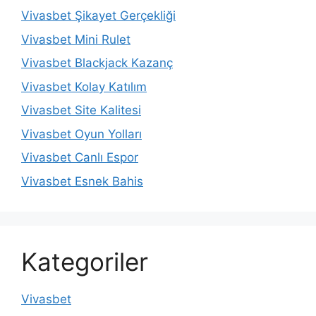
Vivasbet Şikayet Gerçekliği
Vivasbet Mini Rulet
Vivasbet Blackjack Kazanç
Vivasbet Kolay Katılım
Vivasbet Site Kalitesi
Vivasbet Oyun Yolları
Vivasbet Canlı Espor
Vivasbet Esnek Bahis
Kategoriler
Vivasbet