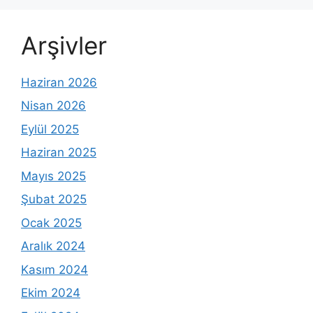
Arşivler
Haziran 2026
Nisan 2026
Eylül 2025
Haziran 2025
Mayıs 2025
Şubat 2025
Ocak 2025
Aralık 2024
Kasım 2024
Ekim 2024