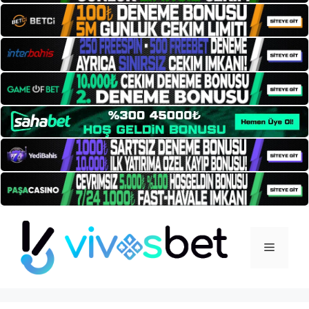
İçeriğe
atla
Menü