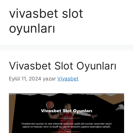
vivasbet slot
oyunları
Vivasbet Slot Oyunları
Eylül 11, 2024
yazar
Vivasbet