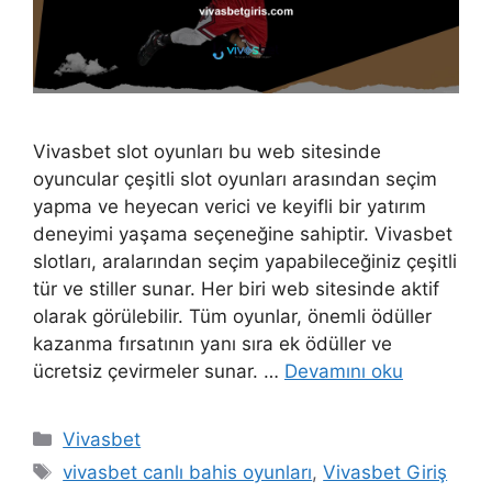
Vivasbet slot oyunları bu web sitesinde
oyuncular çeşitli slot oyunları arasından seçim
yapma ve heyecan verici ve keyifli bir yatırım
deneyimi yaşama seçeneğine sahiptir. Vivasbet
slotları, aralarından seçim yapabileceğiniz çeşitli
tür ve stiller sunar. Her biri web sitesinde aktif
olarak görülebilir. Tüm oyunlar, önemli ödüller
kazanma fırsatının yanı sıra ek ödüller ve
ücretsiz çevirmeler sunar. …
Devamını oku
Kategoriler
Vivasbet
Etiketler
vivasbet canlı bahis oyunları
,
Vivasbet Giriş