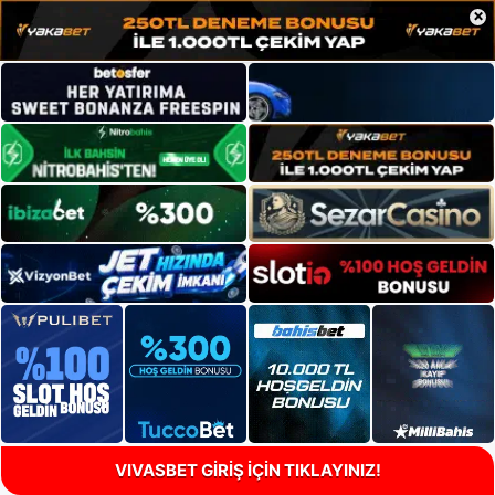
×
VIVASBET GİRİŞ İÇİN TIKLAYINIZ!