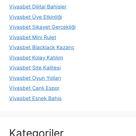
Vivasbet Dijital Bahisler
Vivasbet Üye Etkinliği
Vivasbet Şikayet Gerçekliği
Vivasbet Mini Rulet
Vivasbet Blackjack Kazanç
Vivasbet Kolay Katılım
Vivasbet Site Kalitesi
Vivasbet Oyun Yolları
Vivasbet Canlı Espor
Vivasbet Esnek Bahis
Kategoriler