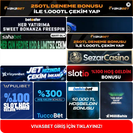
×
VIVASBET GİRİŞ İÇİN TIKLAYINIZ!