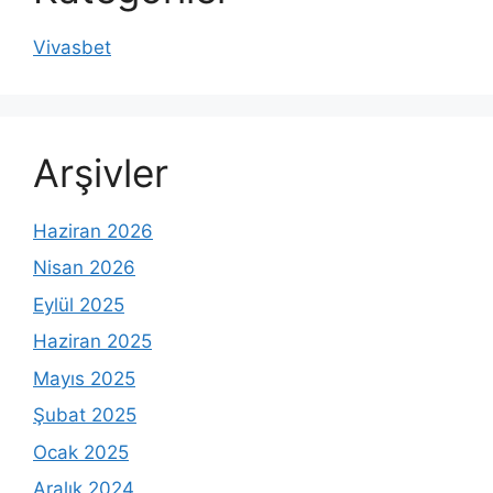
Vivasbet
Arşivler
Haziran 2026
Nisan 2026
Eylül 2025
Haziran 2025
Mayıs 2025
Şubat 2025
Ocak 2025
Aralık 2024