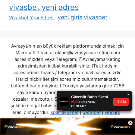
vivasbet yeni adres
yeni giris vivasbet
Vivasbet Yeni Adresi
Avrasya'nın en büyük reklam platformunda olmak için
Microsoft Teams:
reklam@avrasyamarketing.com
adresimizden veya Telegram: @Avrasyamarketing
adresimizden irtibat kurabilirsiniz. (Tek iletişim
adreslerimiz teams / telegram ve mail adresimizdir.
Harici hiçbir iletişim adresimiz bulunmamaktadır.
Lütfen itibar etmeyiniz.) Türkiye yasalarına göre 7258
sayılı kanun uyarınca yasa dışı bahis oynamanın
cezaları mevcuttur. Şu an bulunduğunuz site hiç bir
şekilde illegal bahis oyunları oynatmıyor ve oynamaya
aracı olmuyordur.
spartakusbet
|
gettobet
|
vippark
|
betbey
|
cazino
|
laligabetting
|
galaxybetting
|
×
efesbet
"