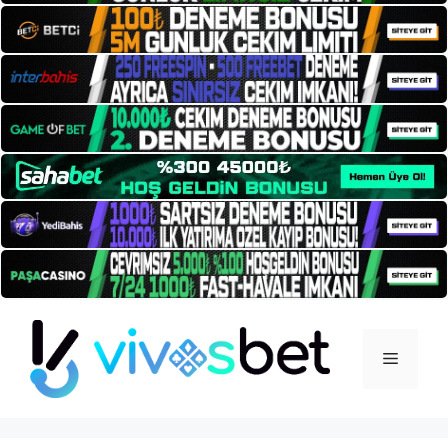
İçeriğe
atla
Menü