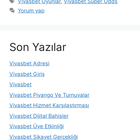
Etiketler
Vivasbet Oyunlar
,
Vivasbet Super Odds
Yorum yap
Son Yazılar
Vivasbet Adresi
Vivasbet Giriş
Vivasbet
Vivasbet Piyango Ve Turnuvalar
Vivasbet Hizmet Karşılaştırması
Vivasbet Dijital Bahisler
Vivasbet Üye Etkinliği
Vivasbet Şikayet Gerçekliği