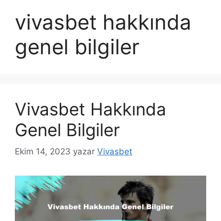
vivasbet hakkında
genel bilgiler
Vivasbet Hakkında
Genel Bilgiler
Ekim 14, 2023
yazar
Vivasbet