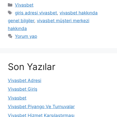
Kategoriler
Vivasbet
Etiketler
giris adresi vivasbet
,
vivasbet hakkında
genel bilgiler
,
vivasbet müşteri merkezi
hakkında
Yorum yap
Son Yazılar
Vivasbet Adresi
Vivasbet Giriş
Vivasbet
Vivasbet Piyango Ve Turnuvalar
Vivasbet Hizmet Karşılaştırması