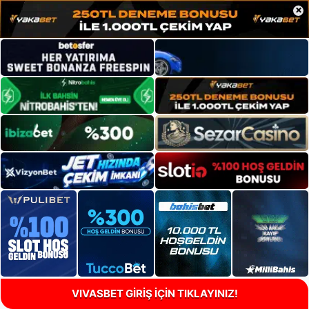
×
VIVASBET GİRİŞ İÇİN TIKLAYINIZ!