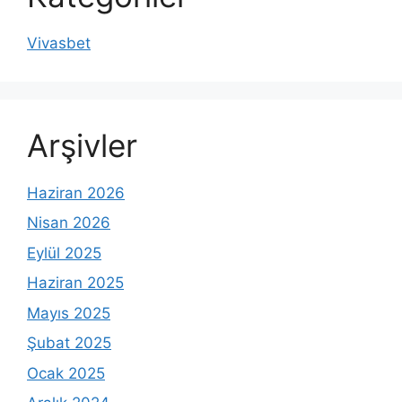
Vivasbet
Arşivler
Haziran 2026
Nisan 2026
Eylül 2025
Haziran 2025
Mayıs 2025
Şubat 2025
Ocak 2025