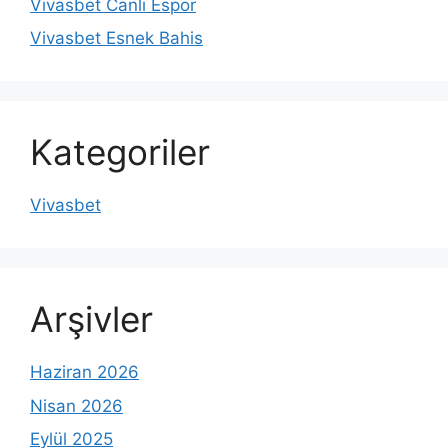
Vivasbet Canlı Espor
Vivasbet Esnek Bahis
Kategoriler
Vivasbet
Arşivler
Haziran 2026
Nisan 2026
Eylül 2025