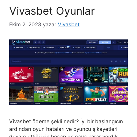
Vivasbet Oyunlar
Ekim 2, 2023
yazar
Vivasbet
Vivasbet ödeme şekli nedir? İyi bir başlangıcın
ardından oyun hataları ve oyuncu şikayetleri
devam ettiği için hesap açmaya karar verdik.