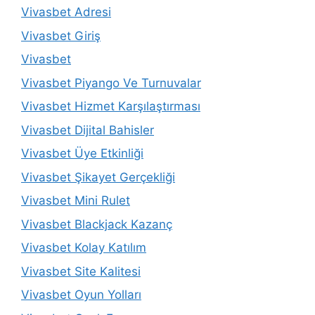
Vivasbet Adresi
Vivasbet Giriş
Vivasbet
Vivasbet Piyango Ve Turnuvalar
Vivasbet Hizmet Karşılaştırması
Vivasbet Dijital Bahisler
Vivasbet Üye Etkinliği
Vivasbet Şikayet Gerçekliği
Vivasbet Mini Rulet
Vivasbet Blackjack Kazanç
Vivasbet Kolay Katılım
Vivasbet Site Kalitesi
Vivasbet Oyun Yolları