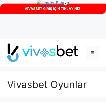
×
VIVASBET GİRİŞ İÇİN TIKLAYINIZ!
İçeriğe
atla
Menü
Vivasbet Oyunlar