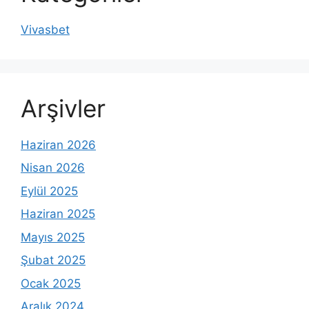
Vivasbet
Arşivler
Haziran 2026
Nisan 2026
Eylül 2025
Haziran 2025
Mayıs 2025
Şubat 2025
Ocak 2025
Aralık 2024