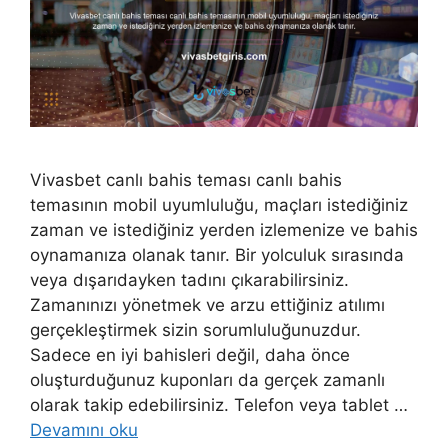
Vivasbet canlı bahis teması canlı bahis
temasının mobil uyumluluğu, maçları istediğiniz
zaman ve istediğiniz yerden izlemenize ve bahis
oynamanıza olanak tanır. Bir yolculuk sırasında
veya dışarıdayken tadını çıkarabilirsiniz.
Zamanınızı yönetmek ve arzu ettiğiniz atılımı
gerçekleştirmek sizin sorumluluğunuzdur.
Sadece en iyi bahisleri değil, daha önce
oluşturduğunuz kuponları da gerçek zamanlı
olarak takip edebilirsiniz. Telefon veya tablet …
Devamını oku