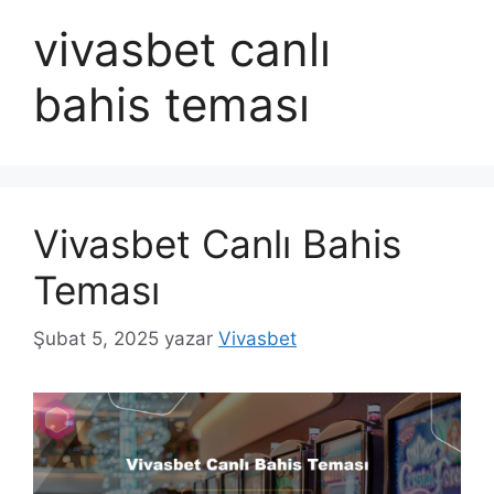
vivasbet canlı
bahis teması
Vivasbet Canlı Bahis
Teması
Şubat 5, 2025
yazar
Vivasbet