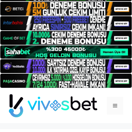
İçeriğe
atla
Menü