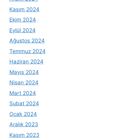
Kasım 2024
Ekim 2024
Eylül 2024
Ağustos 2024
Temmuz 2024
Haziran 2024
Mayıs 2024
Nisan 2024
Mart 2024
Şubat 2024
Ocak 2024
Aralık 2023
Kasım 2023