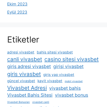
Ekim 2023
Eylül 2023
Etiketler
adresi vivasbet
bahis sitesi vivasbet
canli vivasbet
casino sitesi vivasbet
giris adresi vivasbet
girisi vivasbet
giris vivasbet
giris yap vivasbet
güncel vivasbet
kayit vivasbet
mobil vivasbet
Vivasbet Adresi
vivasbet bahis
Vivasbet Bahis Sitesi
vivasbet bonus
Vivasbet Bonusları
vivasbet canli