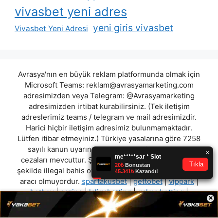
vivasbet yeni adres
yeni giris vivasbet
Vivasbet Yeni Adresi
Avrasya'nın en büyük reklam platformunda olmak için
Microsoft Teams:
reklam@avrasyamarketing.com
adresimizden veya Telegram: @Avrasyamarketing
adresimizden irtibat kurabilirsiniz. (Tek iletişim
adreslerimiz teams / telegram ve mail adresimizdir.
Harici hiçbir iletişim adresimiz bulunmamaktadır.
Lütfen itibar etmeyiniz.) Türkiye yasalarına göre 7258
sayılı kanun uyarınca yasa dışı bahis oynamanın
cezaları mevcuttur. Şu an bulunduğunuz site hiç bir
şekilde illegal bahis oyunları oynatmıyor ve oynamaya
aracı olmuyordur.
spartakusbet
|
gettobet
|
vippark
|
betbey
|
cazino
|
laligabetting
|
galaxybetting
|
×
efesbet
"