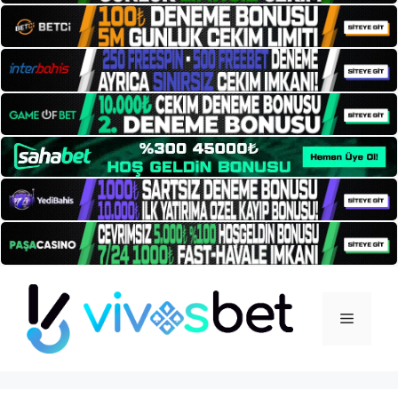
İçeriğe
atla
Menü