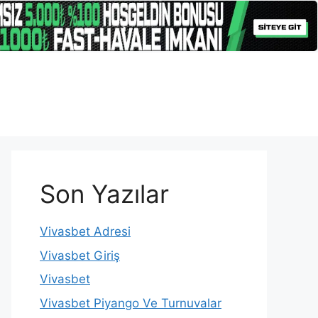
Son Yazılar
Vivasbet Adresi
Vivasbet Giriş
Vivasbet
Vivasbet Piyango Ve Turnuvalar