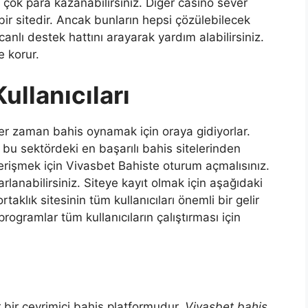
k çok para kazanabilirsiniz. Diğer casino sever
bir sitedir. Ancak bunların hepsi çözülebilecek
canlı destek hattını arayarak yardım alabilirsiniz.
e korur.
Kullanıcıları
er zaman bahis oynamak için oraya gidiyorlar.
 bu sektördeki en başarılı bahis sitelerinden
 erişmek için Vivasbet Bahiste oturum açmalısınız.
anabilirsiniz. Siteye kayıt olmak için aşağıdaki
aklık sitesinin tüm kullanıcıları önemli bir gelir
ogramlar tüm kullanıcıların çalıştırması için
r bir çevrimiçi bahis platformudur.
Vivasbet bahis