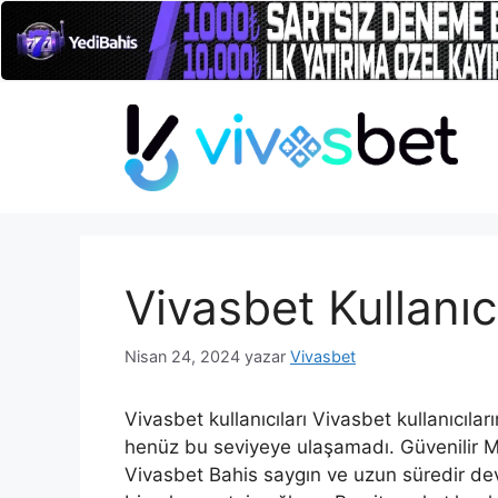
İçeriğe
atla
Vivasbet Kullanıcı
Nisan 24, 2024
yazar
Vivasbet
Vivasbet kullanıcıları Vivasbet kullanıcıl
henüz bu seviyeye ulaşamadı. Güvenilir Me
Vivasbet Bahis saygın ve uzun süredir deva