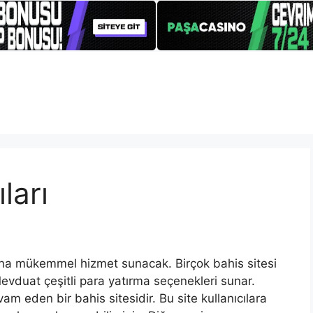
ları
arına mükemmel hizmet sunacak. Birçok bahis sitesi
vduat çeşitli para yatırma seçenekleri sunar.
m eden bir bahis sitesidir. Bu site kullanıcılara