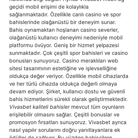
geçidi mobil erişimi de kolaylıkla
sağlanmaktadır. Özellikle canlı casino ve spor
bahislerinde olağanüstü bir deneyim sunar.
Bahis oynamaktan hoşlanan casino severler,
olağanüstü kullanıcı deneyimi nedeniyle mobil
platformu övüyor. Geniş bir hizmet yelpazesi
sunmaktadır. Çok çeşitli spor bahisleri ve casino
bonusları sunuyoruz. Casino meraklıları web
sitesi tasarımının estetiğine ve işlevselliğine
oldukça değer veriyor. Özellikle mobil cihazlarda
ve her türlü cihazda oldukça değerli olmaya
devam ediyor. Şirket, kullanıcı dostu ve güvenli
bahis hizmetlerini sürekli olarak geliştirmektedir.
Vivasbet kaliteli bahisler
mevcut tüm oyunların
erişilebilir olmasını sağlar. Çeşitli bonuslar ve
promosyon fırsatları sunuyoruz. Vivasbet ayrıca
nasıl yapılır sorularını doğru yanıtlayanlara ek
ödüller de sağlıyor. Bu yüzden bahisçilere