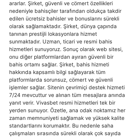
ararlar. Şirket, güvenli ve cömert özellikleri
nedeniyle bahisçiler tarafından oldukça takdir
edilen ücretsiz bahisler ve bonuslarını sürekli
olarak sağlamaktadır. Şirket, dünya çapında
tanınan prestijli lokasyonlara hizmet
sunmaktadır. Uzman, ticari ve resmi bahis
hizmetleri sunuyoruz. Sonuç olarak web sitesi,
onu diğer platformlardan ayıran güvenli bir
bahis ortamı sağlar. Şirket, bahis hizmeti
hakkında kapsamlı bilgi sağlayarak tüm
platformlarda sorunsuz, cömert ve güvenli
işlemler sağlar. Sitenin çevrimiçi destek hizmeti
7/24 mevcuttur ve alınan tüm mesajlara anında
yanıt verir. Vivasbet resmi hizmetleri tek bir
yerden sunuyor. Özetle, ana odak noktamız her
zaman memnuniyeti sağlamak ve yüksek kalite
standartlarını korumaktır. Bu nedenle saha
çalışmaları sırasında sürekli olarak çok sayıda