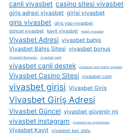
canli vivasbet
casino sitesi vivasbet
giris adresi vivasbet
girisi vivasbet
giris vivasbet
giris yap vivasbet
güncel vivasbet
kayit vivasbet
mobil vivasbet
Vivasbet Adresi
vivasbet bahis
Vivasbet Bahis Sitesi
vivasbet bonus
Vivasbet Bonusları
vivasbet canli
vivasbet canli destek
vivasbet canlı bahis oyunları
Vivasbet Casino Sitesi
vivasbet com
vivasbet girisi
Vivasbet Giriş
Vivasbet Giriş Adresi
Vivasbet Güncel
vivasbet güvenlir mi
vivasbet instagram
vivasbet i̇os uygulaması
Vivasbet Kayıt
vivasbet kaç oldu