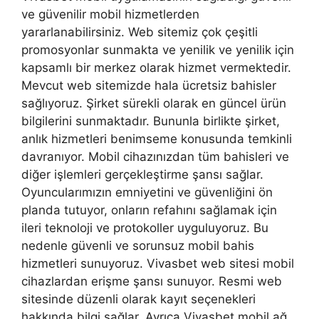
ve güvenilir mobil hizmetlerden
yararlanabilirsiniz. Web sitemiz çok çeşitli
promosyonlar sunmakta ve yenilik ve yenilik için
kapsamlı bir merkez olarak hizmet vermektedir.
Mevcut web sitemizde hala ücretsiz bahisler
sağlıyoruz. Şirket sürekli olarak en güncel ürün
bilgilerini sunmaktadır. Bununla birlikte şirket,
anlık hizmetleri benimseme konusunda temkinli
davranıyor. Mobil cihazınızdan tüm bahisleri ve
diğer işlemleri gerçekleştirme şansı sağlar.
Oyuncularımızın emniyetini ve güvenliğini ön
planda tutuyor, onların refahını sağlamak için
ileri teknoloji ve protokoller uyguluyoruz. Bu
nedenle güvenli ve sorunsuz mobil bahis
hizmetleri sunuyoruz. Vivasbet web sitesi mobil
cihazlardan erişme şansı sunuyor. Resmi web
sitesinde düzenli olarak kayıt seçenekleri
hakkında bilgi sağlar. Ayrıca Vivasbet mobil ağ