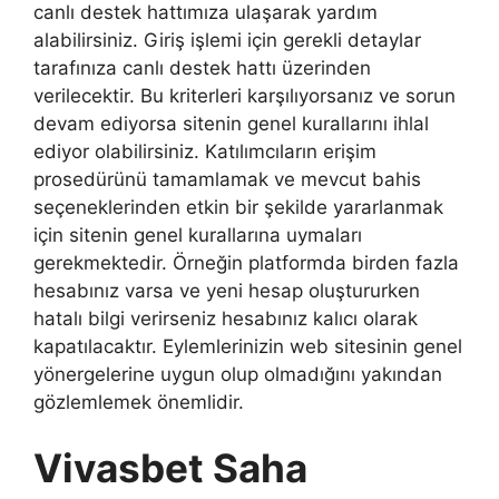
canlı destek hattımıza ulaşarak yardım
alabilirsiniz. Giriş işlemi için gerekli detaylar
tarafınıza canlı destek hattı üzerinden
verilecektir. Bu kriterleri karşılıyorsanız ve sorun
devam ediyorsa sitenin genel kurallarını ihlal
ediyor olabilirsiniz. Katılımcıların erişim
prosedürünü tamamlamak ve mevcut bahis
seçeneklerinden etkin bir şekilde yararlanmak
için sitenin genel kurallarına uymaları
gerekmektedir. Örneğin platformda birden fazla
hesabınız varsa ve yeni hesap oluştururken
hatalı bilgi verirseniz hesabınız kalıcı olarak
kapatılacaktır. Eylemlerinizin web sitesinin genel
yönergelerine uygun olup olmadığını yakından
gözlemlemek önemlidir.
Vivasbet Saha