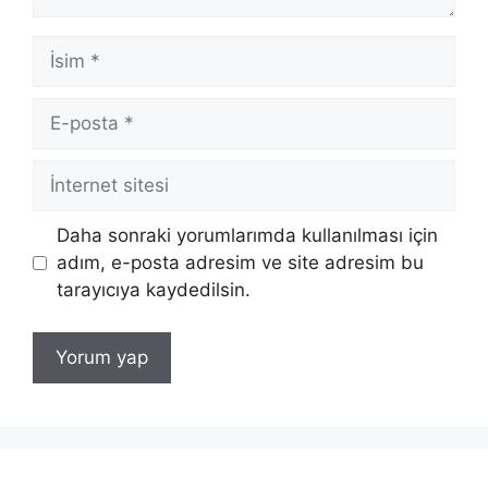
İsim
E-
posta
İnternet
sitesi
Daha sonraki yorumlarımda kullanılması için
adım, e-posta adresim ve site adresim bu
tarayıcıya kaydedilsin.