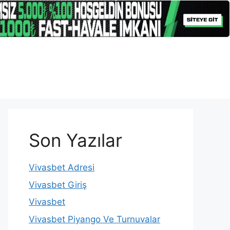
Son Yazılar
Vivasbet Adresi
Vivasbet Giriş
Vivasbet
Vivasbet Piyango Ve Turnuvalar