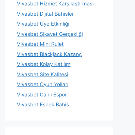
Vivasbet Hizmet Karşılaştırması
Vivasbet Dijital Bahisler
Vivasbet Üye Etkinliği
Vivasbet Şikayet Gerçekliği
Vivasbet Mini Rulet
Vivasbet Blackjack Kazanç
Vivasbet Kolay Katılım
Vivasbet Site Kalitesi
Vivasbet Oyun Yolları
Vivasbet Canlı Espor
Vivasbet Esnek Bahis