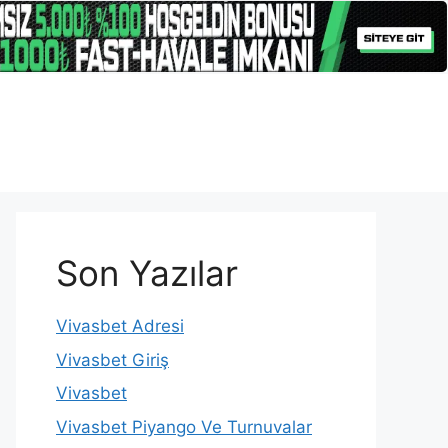
Son Yazılar
Vivasbet Adresi
Vivasbet Giriş
Vivasbet
Vivasbet Piyango Ve Turnuvalar