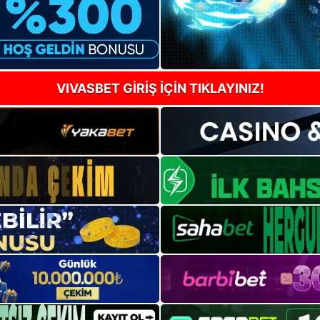
VIVASBET GİRİŞ İÇİN TIKLAYINIZ!