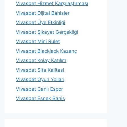
Vivasbet Hizmet Karşılaştırması
Vivasbet Dijital Bahisler
Vivasbet Üye Etkinliği
Vivasbet Şikayet Gerçekliği
Vivasbet Mini Rulet
Vivasbet Blackjack Kazanç
Vivasbet Kolay Katılım
Vivasbet Site Kalitesi
Vivasbet Oyun Yolları
Vivasbet Canlı Espor
Vivasbet Esnek Bahis