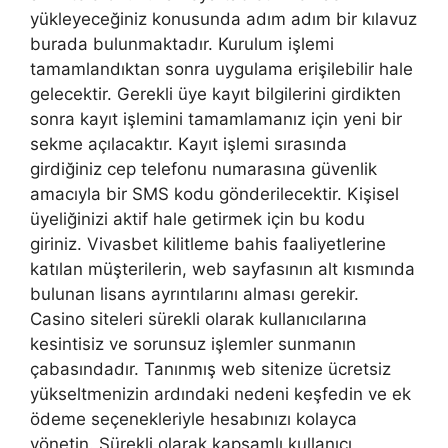
yükleyeceğiniz konusunda adım adım bir kılavuz
burada bulunmaktadır. Kurulum işlemi
tamamlandıktan sonra uygulama erişilebilir hale
gelecektir. Gerekli üye kayıt bilgilerini girdikten
sonra kayıt işlemini tamamlamanız için yeni bir
sekme açılacaktır. Kayıt işlemi sırasında
girdiğiniz cep telefonu numarasına güvenlik
amacıyla bir SMS kodu gönderilecektir. Kişisel
üyeliğinizi aktif hale getirmek için bu kodu
giriniz. Vivasbet kilitleme bahis faaliyetlerine
katılan müşterilerin, web sayfasının alt kısmında
bulunan lisans ayrıntılarını alması gerekir.
Casino siteleri sürekli olarak kullanıcılarına
kesintisiz ve sorunsuz işlemler sunmanın
çabasındadır. Tanınmış web sitenize ücretsiz
yükseltmenizin ardındaki nedeni keşfedin ve ek
ödeme seçenekleriyle hesabınızı kolayca
yönetin. Sürekli olarak kapsamlı kullanıcı