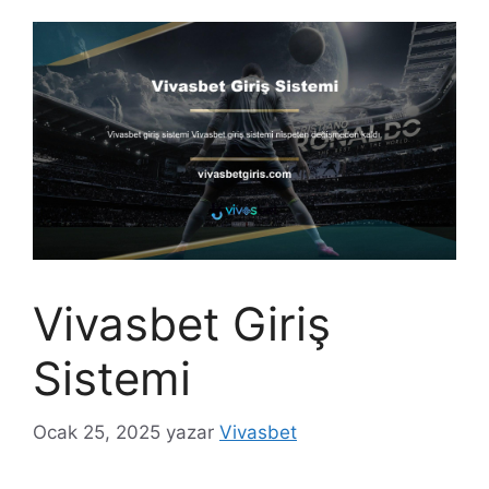
Vivasbet Giriş
Sistemi
Ocak 25, 2025
yazar
Vivasbet