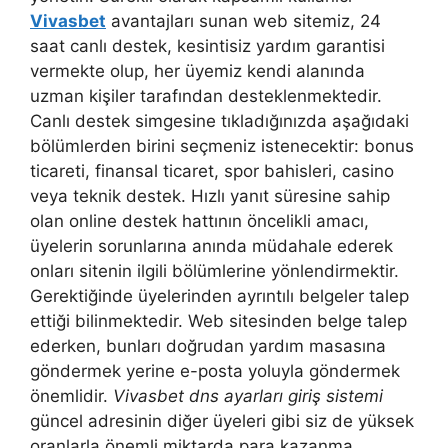
Vivasbet
avantajları sunan web sitemiz, 24
saat canlı destek, kesintisiz yardım garantisi
vermekte olup, her üyemiz kendi alanında
uzman kişiler tarafından desteklenmektedir.
Canlı destek simgesine tıkladığınızda aşağıdaki
bölümlerden birini seçmeniz istenecektir: bonus
ticareti, finansal ticaret, spor bahisleri, casino
veya teknik destek. Hızlı yanıt süresine sahip
olan online destek hattının öncelikli amacı,
üyelerin sorunlarına anında müdahale ederek
onları sitenin ilgili bölümlerine yönlendirmektir.
Gerektiğinde üyelerinden ayrıntılı belgeler talep
ettiği bilinmektedir. Web sitesinden belge talep
ederken, bunları doğrudan yardım masasına
göndermek yerine e-posta yoluyla göndermek
önemlidir.
Vivasbet dns ayarları giriş sistemi
güncel adresinin diğer üyeleri gibi siz de yüksek
oranlarla önemli miktarda para kazanma