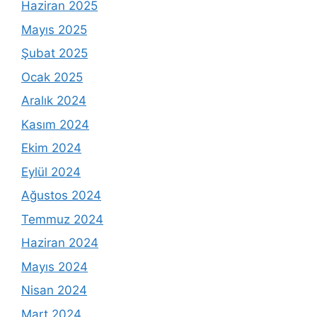
Haziran 2025
Mayıs 2025
Şubat 2025
Ocak 2025
Aralık 2024
Kasım 2024
Ekim 2024
Eylül 2024
Ağustos 2024
Temmuz 2024
Haziran 2024
Mayıs 2024
Nisan 2024
Mart 2024