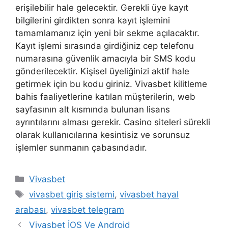
erişilebilir hale gelecektir. Gerekli üye kayıt
bilgilerini girdikten sonra kayıt işlemini
tamamlamanız için yeni bir sekme açılacaktır.
Kayıt işlemi sırasında girdiğiniz cep telefonu
numarasına güvenlik amacıyla bir SMS kodu
gönderilecektir. Kişisel üyeliğinizi aktif hale
getirmek için bu kodu giriniz. Vivasbet kilitleme
bahis faaliyetlerine katılan müşterilerin, web
sayfasının alt kısmında bulunan lisans
ayrıntılarını alması gerekir. Casino siteleri sürekli
olarak kullanıcılarına kesintisiz ve sorunsuz
işlemler sunmanın çabasındadır.
Kategoriler
Vivasbet
Etiketler
vivasbet giriş sistemi
,
vivasbet hayal
arabası
,
vivasbet telegram
Vivasbet İOS Ve Android