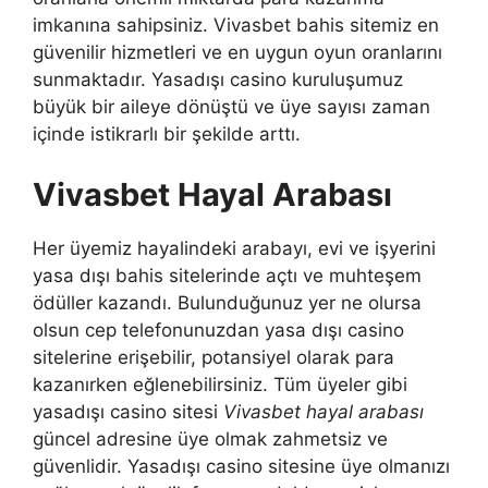
imkanına sahipsiniz. Vivasbet bahis sitemiz en
güvenilir hizmetleri ve en uygun oyun oranlarını
sunmaktadır. Yasadışı casino kuruluşumuz
büyük bir aileye dönüştü ve üye sayısı zaman
içinde istikrarlı bir şekilde arttı.
Vivasbet Hayal Arabası
Her üyemiz hayalindeki arabayı, evi ve işyerini
yasa dışı bahis sitelerinde açtı ve muhteşem
ödüller kazandı. Bulunduğunuz yer ne olursa
olsun cep telefonunuzdan yasa dışı casino
sitelerine erişebilir, potansiyel olarak para
kazanırken eğlenebilirsiniz. Tüm üyeler gibi
yasadışı casino sitesi
Vivasbet hayal arabası
güncel adresine üye olmak zahmetsiz ve
güvenlidir. Yasadışı casino sitesine üye olmanızı