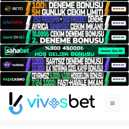
İçeriğe
atla
Menü