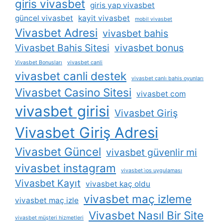
giris vivasbet
giris yap vivasbet
güncel vivasbet
kayit vivasbet
mobil vivasbet
Vivasbet Adresi
vivasbet bahis
Vivasbet Bahis Sitesi
vivasbet bonus
Vivasbet Bonusları
vivasbet canli
vivasbet canli destek
vivasbet canlı bahis oyunları
Vivasbet Casino Sitesi
vivasbet com
vivasbet girisi
Vivasbet Giriş
Vivasbet Giriş Adresi
Vivasbet Güncel
vivasbet güvenlir mi
vivasbet instagram
vivasbet i̇os uygulaması
Vivasbet Kayıt
vivasbet kaç oldu
vivasbet maç izleme
vivasbet maç izle
Vivasbet Nasıl Bir Site
vivasbet müşteri hizmetleri