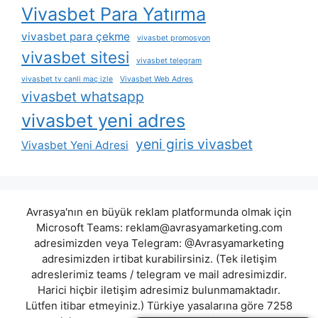
Vivasbet Para Yatırma
vivasbet para çekme
vivasbet promosyon
vivasbet sitesi
vivasbet telegram
vivasbet tv canli maç izle
Vivasbet Web Adres
vivasbet whatsapp
vivasbet yeni adres
yeni giris vivasbet
Vivasbet Yeni Adresi
Avrasya'nın en büyük reklam platformunda olmak için
Microsoft Teams:
reklam@avrasyamarketing.com
adresimizden veya Telegram: @Avrasyamarketing
adresimizden irtibat kurabilirsiniz. (Tek iletişim
adreslerimiz teams / telegram ve mail adresimizdir.
Harici hiçbir iletişim adresimiz bulunmamaktadır.
Lütfen itibar etmeyiniz.) Türkiye yasalarına göre 7258