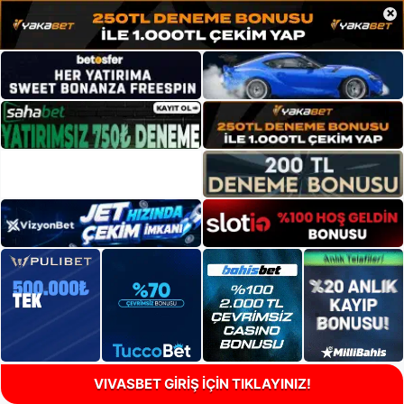
×
VIVASBET GİRİŞ İÇİN TIKLAYINIZ!