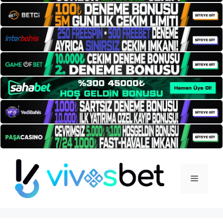
İçeriğe
atla
Menü