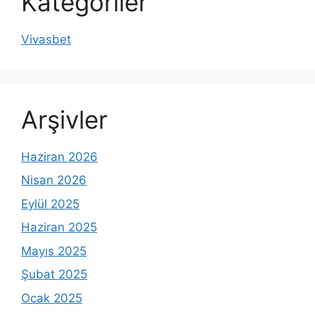
Kategoriler
Vivasbet
Arşivler
Haziran 2026
Nisan 2026
Eylül 2025
Haziran 2025
Mayıs 2025
Şubat 2025
Ocak 2025