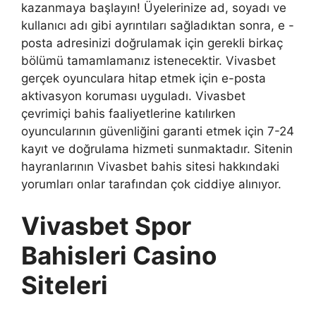
kazanmaya başlayın! Üyelerinize ad, soyadı ve
kullanıcı adı gibi ayrıntıları sağladıktan sonra, e -
posta adresinizi doğrulamak için gerekli birkaç
bölümü tamamlamanız istenecektir. Vivasbet
gerçek oyunculara hitap etmek için e-posta
aktivasyon koruması uyguladı. Vivasbet
çevrimiçi bahis faaliyetlerine katılırken
oyuncularının güvenliğini garanti etmek için 7-24
kayıt ve doğrulama hizmeti sunmaktadır. Sitenin
hayranlarının Vivasbet bahis sitesi hakkındaki
yorumları onlar tarafından çok ciddiye alınıyor.
Vivasbet Spor
Bahisleri Casino
Siteleri