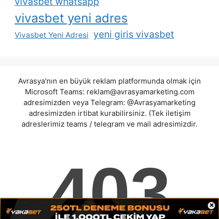
vivasbet whatsapp
vivasbet yeni adres
yeni giris vivasbet
Vivasbet Yeni Adresi
Avrasya'nın en büyük reklam platformunda olmak için
Microsoft Teams:
reklam@avrasyamarketing.com
adresimizden veya Telegram: @Avrasyamarketing
adresimizden irtibat kurabilirsiniz. (Tek iletişim
adreslerimiz teams / telegram ve mail adresimizdir.
Harici hiçbir iletişim adresimiz bulunmamaktadır.
Lütfen itibar etmeyiniz.) Türkiye yasalarına göre 7258
sayılı kanun uyarınca yasa dışı bahis oynamanın
cezaları mevcuttur. Şu an bulunduğunuz site hiç bir
şekilde illegal bahis oyunları oynatmıyor ve oynamaya
aracı olmuyordur.
spartakusbet
|
gettobet
|
vippark
|
betbey
|
cazino
|
laligabetting
|
galaxybetting
|
×
efesbet
"