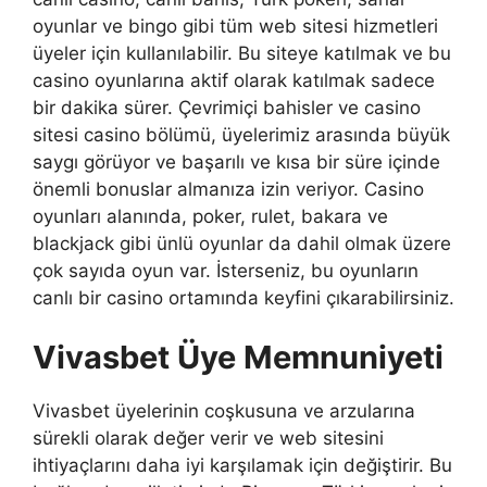
oyunlar ve bingo gibi tüm web sitesi hizmetleri
üyeler için kullanılabilir. Bu siteye katılmak ve bu
casino oyunlarına aktif olarak katılmak sadece
bir dakika sürer. Çevrimiçi bahisler ve casino
sitesi casino bölümü, üyelerimiz arasında büyük
saygı görüyor ve başarılı ve kısa bir süre içinde
önemli bonuslar almanıza izin veriyor. Casino
oyunları alanında, poker, rulet, bakara ve
blackjack gibi ünlü oyunlar da dahil olmak üzere
çok sayıda oyun var. İsterseniz, bu oyunların
canlı bir casino ortamında keyfini çıkarabilirsiniz.
Vivasbet Üye Memnuniyeti
Vivasbet üyelerinin coşkusuna ve arzularına
sürekli olarak değer verir ve web sitesini
ihtiyaçlarını daha iyi karşılamak için değiştirir. Bu