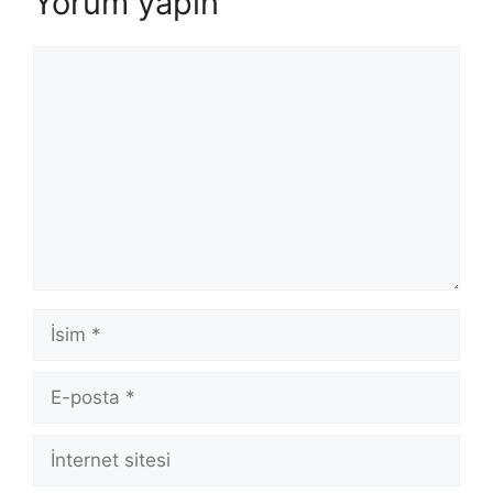
Yorum yapın
Yorum
İsim
E-
posta
İnternet
sitesi