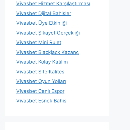
Vivasbet Hizmet Karşılaştırması
Vivasbet Dijital Bahisler
Vivasbet Üye Etkinliği
Vivasbet Şikayet Gerçekliği
Vivasbet Mini Rulet
Vivasbet Blackjack Kazanç
Vivasbet Kolay Katılım
Vivasbet Site Kalitesi
Vivasbet Oyun Yolları
Vivasbet Canlı Espor
Vivasbet Esnek Bahis