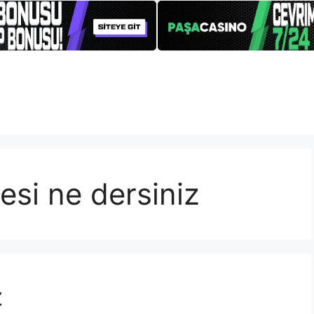
esi ne dersiniz
z