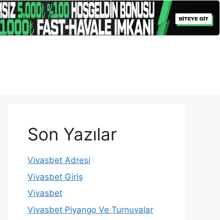
Son Yazılar
Vivasbet Adresi
Vivasbet Giriş
Vivasbet
Vivasbet Piyango Ve Turnuvalar