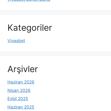
Kategoriler
Vivasbet
Arşivler
Haziran 2026
Nisan 2026
Eylül 2025
Haziran 2025