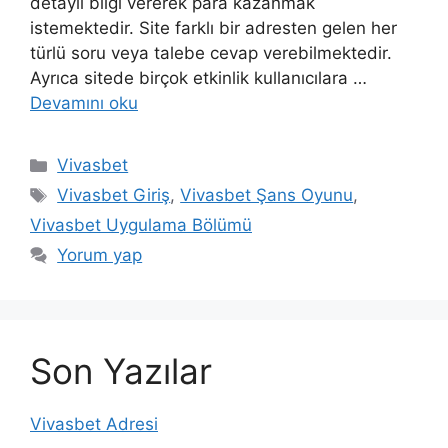
detaylı bilgi vererek para kazanmak
istemektedir. Site farklı bir adresten gelen her
türlü soru veya talebe cevap verebilmektedir.
Ayrıca sitede birçok etkinlik kullanıcılara …
Devamını oku
Kategoriler
Vivasbet
Etiketler
Vivasbet Giriş
,
Vivasbet Şans Oyunu
,
Vivasbet Uygulama Bölümü
Yorum yap
Son Yazılar
Vivasbet Adresi