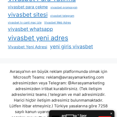
vivasbet para çekme
vivasbet promosyon
vivasbet sitesi
vivasbet telegram
vivasbet tv canli maç izle
Vivasbet Web Adres
vivasbet whatsapp
vivasbet yeni adres
yeni giris vivasbet
Vivasbet Yeni Adresi
Avrasya'nın en büyük reklam platformunda olmak için
Microsoft Teams:
reklam@avrasyamarketing.com
adresimizden veya Telegram: @Avrasyamarketing
adresimizden irtibat kurabilirsiniz. (Tek iletişim
adreslerimiz teams / telegram ve mail adresimizdir.
Harici hiçbir iletişim adresimiz bulunmamaktadır.
Lütfen itibar etmeyiniz.) Türkiye yasalarına göre 7258
sayılı kanun uyarınca yasa dışı bahis oynamanın