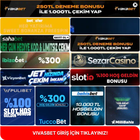
×
VIVASBET GİRİŞ İÇİN TIKLAYINIZ!