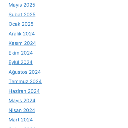
Mayıs 2025
Şubat 2025
Ocak 2025
Aralık 2024
Kasım 2024
Ekim 2024
Eylül 2024
Ağustos 2024
Temmuz 2024
Haziran 2024
Mayıs 2024
Nisan 2024
Mart 2024