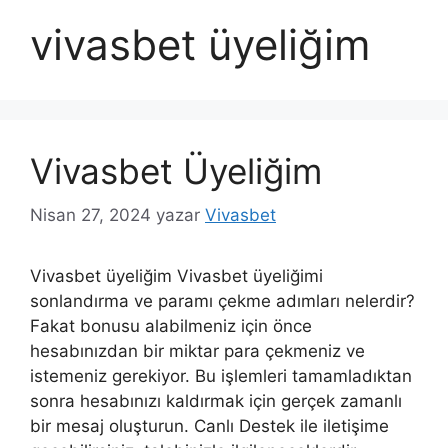
vivasbet üyeliğim
Vivasbet Üyeliğim
Nisan 27, 2024
yazar
Vivasbet
Vivasbet üyeliğim Vivasbet üyeliğimi
sonlandırma ve paramı çekme adımları nelerdir?
Fakat bonusu alabilmeniz için önce
hesabınızdan bir miktar para çekmeniz ve
istemeniz gerekiyor. Bu işlemleri tamamladıktan
sonra hesabınızı kaldırmak için gerçek zamanlı
bir mesaj oluşturun. Canlı Destek ile iletişime