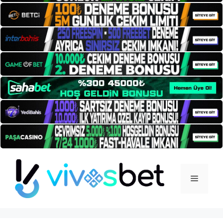
İçeriğe
atla
Menü