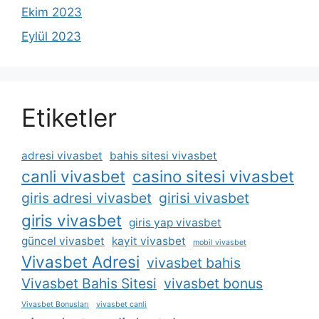
Ekim 2023
Eylül 2023
Etiketler
adresi vivasbet
bahis sitesi vivasbet
canli vivasbet
casino sitesi vivasbet
giris adresi vivasbet
girisi vivasbet
giris vivasbet
giris yap vivasbet
güncel vivasbet
kayit vivasbet
mobil vivasbet
Vivasbet Adresi
vivasbet bahis
Vivasbet Bahis Sitesi
vivasbet bonus
Vivasbet Bonusları
vivasbet canli