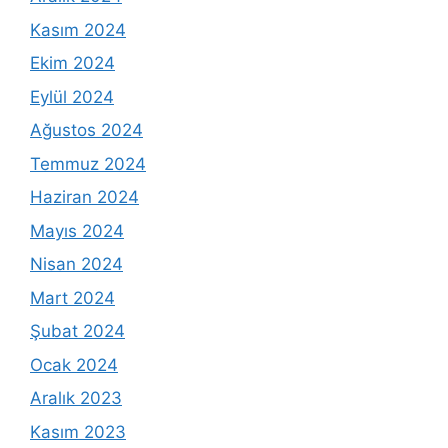
Kasım 2024
Ekim 2024
Eylül 2024
Ağustos 2024
Temmuz 2024
Haziran 2024
Mayıs 2024
Nisan 2024
Mart 2024
Şubat 2024
Ocak 2024
Aralık 2023
Kasım 2023