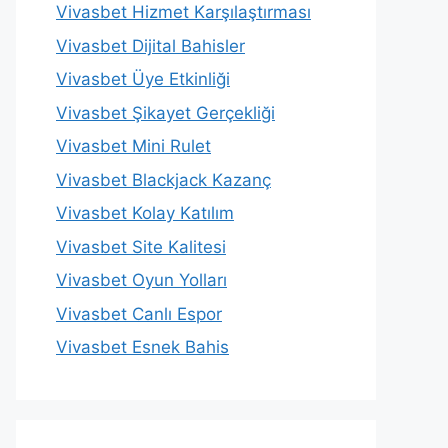
Vivasbet Hizmet Karşılaştırması
Vivasbet Dijital Bahisler
Vivasbet Üye Etkinliği
Vivasbet Şikayet Gerçekliği
Vivasbet Mini Rulet
Vivasbet Blackjack Kazanç
Vivasbet Kolay Katılım
Vivasbet Site Kalitesi
Vivasbet Oyun Yolları
Vivasbet Canlı Espor
Vivasbet Esnek Bahis