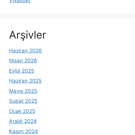
Vivasbet
Arşivler
Haziran 2026
Nisan 2026
Eylül 2025
Haziran 2025
Mayıs 2025
Şubat 2025
Ocak 2025
Aralık 2024
Kasım 2024