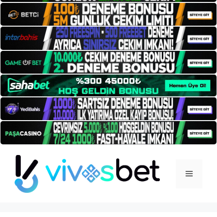
İçeriğe
atla
Menü