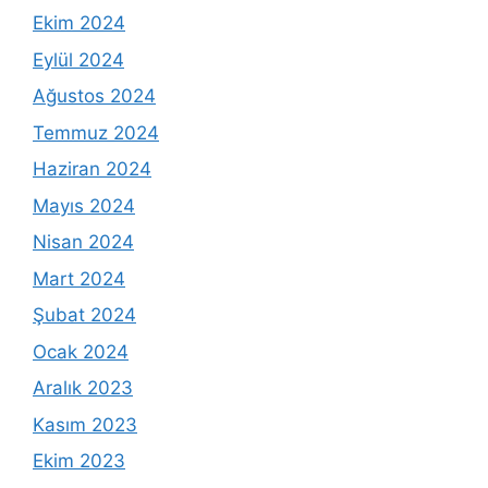
Ekim 2024
Eylül 2024
Ağustos 2024
Temmuz 2024
Haziran 2024
Mayıs 2024
Nisan 2024
Mart 2024
Şubat 2024
Ocak 2024
Aralık 2023
Kasım 2023
Ekim 2023