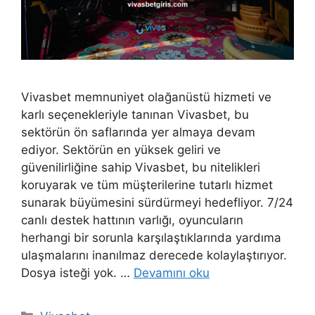
Vivasbet memnuniyet olağanüstü hizmeti ve
karlı seçenekleriyle tanınan Vivasbet, bu
sektörün ön saflarında yer almaya devam
ediyor. Sektörün en yüksek geliri ve
güvenilirliğine sahip Vivasbet, bu nitelikleri
koruyarak ve tüm müşterilerine tutarlı hizmet
sunarak büyümesini sürdürmeyi hedefliyor. 7/24
canlı destek hattının varlığı, oyuncuların
herhangi bir sorunla karşılaştıklarında yardıma
ulaşmalarını inanılmaz derecede kolaylaştırıyor.
Dosya isteği yok. …
Devamını oku
Kategoriler