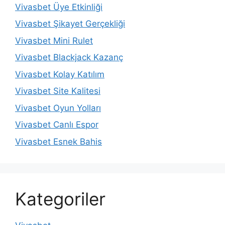
Vivasbet Üye Etkinliği
Vivasbet Şikayet Gerçekliği
Vivasbet Mini Rulet
Vivasbet Blackjack Kazanç
Vivasbet Kolay Katılım
Vivasbet Site Kalitesi
Vivasbet Oyun Yolları
Vivasbet Canlı Espor
Vivasbet Esnek Bahis
Kategoriler