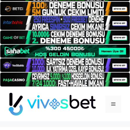
İçeriğe
atla
Menü