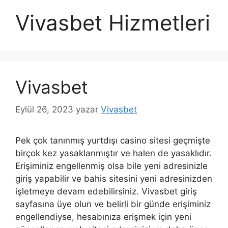
Vivasbet Hizmetleri
Vivasbet
Eylül 26, 2023
yazar
Vivasbet
Pek çok tanınmış yurtdışı casino sitesi geçmişte
birçok kez yasaklanmıştır ve halen de yasaklıdır.
Erişiminiz engellenmiş olsa bile yeni adresinizle
giriş yapabilir ve bahis sitesini yeni adresinizden
işletmeye devam edebilirsiniz. Vivasbet giriş
sayfasına üye olun ve belirli bir günde erişiminiz
engellendiyse, hesabınıza erişmek için yeni