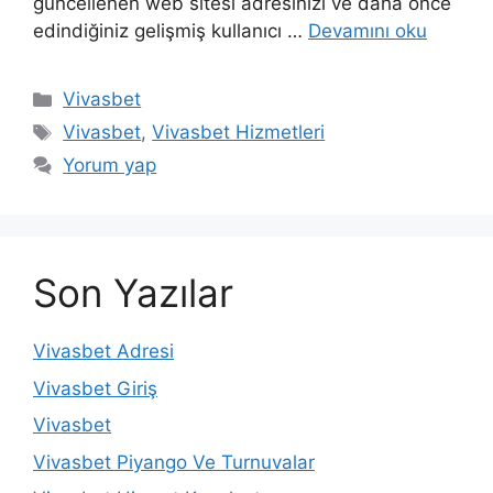
güncellenen web sitesi adresinizi ve daha önce
edindiğiniz gelişmiş kullanıcı …
Devamını oku
Kategoriler
Vivasbet
Etiketler
Vivasbet
,
Vivasbet Hizmetleri
Yorum yap
Son Yazılar
Vivasbet Adresi
Vivasbet Giriş
Vivasbet
Vivasbet Piyango Ve Turnuvalar