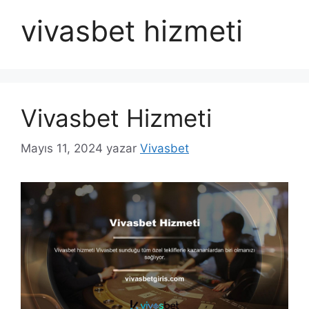
vivasbet hizmeti
Vivasbet Hizmeti
Mayıs 11, 2024
yazar
Vivasbet