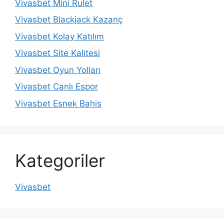
Vivasbet Mini Rulet
Vivasbet Blackjack Kazanç
Vivasbet Kolay Katılım
Vivasbet Site Kalitesi
Vivasbet Oyun Yolları
Vivasbet Canlı Espor
Vivasbet Esnek Bahis
Kategoriler
Vivasbet