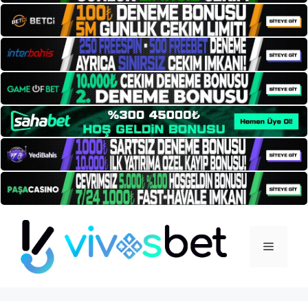
İçeriğe
atla
Menü