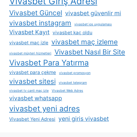
Vivasbet Giriş Adresi
Vivasbet Güncel
vivasbet güvenlir mi
vivasbet instagram
vivasbet i̇os uygulaması
Vivasbet Kayıt
vivasbet kaç oldu
vivasbet maç izleme
vivasbet maç izle
Vivasbet Nasıl Bir Site
vivasbet müşteri hizmetleri
Vivasbet Para Yatırma
vivasbet para çekme
vivasbet promosyon
vivasbet sitesi
vivasbet telegram
vivasbet tv canli maç izle
Vivasbet Web Adres
vivasbet whatsapp
vivasbet yeni adres
yeni giris vivasbet
Vivasbet Yeni Adresi