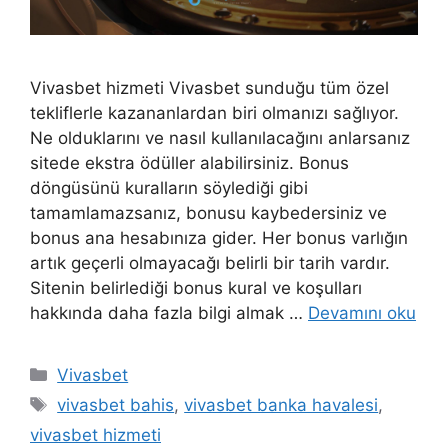
Vivasbet hizmeti Vivasbet sunduğu tüm özel
tekliflerle kazananlardan biri olmanızı sağlıyor.
Ne olduklarını ve nasıl kullanılacağını anlarsanız
sitede ekstra ödüller alabilirsiniz. Bonus
döngüsünü kuralların söylediği gibi
tamamlamazsanız, bonusu kaybedersiniz ve
bonus ana hesabınıza gider. Her bonus varlığın
artık geçerli olmayacağı belirli bir tarih vardır.
Sitenin belirlediği bonus kural ve koşulları
hakkında daha fazla bilgi almak …
Devamını oku
Kategoriler
Vivasbet
Etiketler
vivasbet bahis
,
vivasbet banka havalesi
,
vivasbet hizmeti