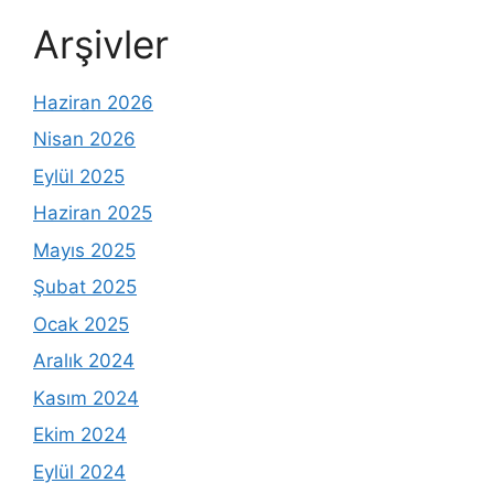
Arşivler
Haziran 2026
Nisan 2026
Eylül 2025
Haziran 2025
Mayıs 2025
Şubat 2025
Ocak 2025
Aralık 2024
Kasım 2024
Ekim 2024
Eylül 2024