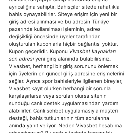
ayrıcalığına sahiptir. Bahisçiler sitede rahatlıkla
bahis oynayabilirler. Siteye erişim için yeni bir
giriş adresi alınması ve bu adresin Türkiye
pazarında kullanılması işleminin, adres
değişikliği öncesinde üyeler tarafından
oluşturulan kuponlarla hiçbir bağlantısı yoktur.
Kupon geçerlidir. Kuponu
Vivasbet kaynakları
son adresi
yeni giriş alanında bulabilirsiniz.
Vivasbet, herhangi bir giriş sorununu önlemek
için üyelerin en güncel giriş adresine erişmelerini
sağlar. Ayrıca spor bahisleriyle ilgilenen bireyler,
Vivasbet kayıt olurken herhangi bir sorunla
karşılaşırlarsa veya soruları olursa sitenin
sunduğu canlı destek uygulamasından yardım
alabilirler. Canlı sohbet uygulamasıyla müşteri
desteği, bahis tutkunlarının tüm sorularına
anında yanıt veriyor. Neden Vivasbet hesabıma