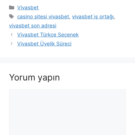
Kategoriler
Vivasbet
Etiketler
casino sitesi vivasbet
,
vivasbet i̇ş ortağı
,
vivasbet son adresi
Vivasbet Türkçe Seçenek
Vivasbet Üyelik Süreci
Yorum yapın
Yorum