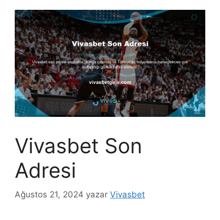
Vivasbet Son
Adresi
Ağustos 21, 2024
yazar
Vivasbet