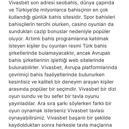
Vivasbet son adresi seobahis, dünya çapında
ve Türkiye’de milyonlarca bahisçinin en çok
kullandığı günlük bahis sitesidir. Spor bahisleri
bahisçilerin tercihi olurken, casino oyunları da
sundukları cazip bonuslar nedeniyle popüler
oluyor. Artımlı bahis programlarına katılmak
isteyen kişiler bu oyunları resmi Türk bahis
şirketlerinde bulamayacaktır, ancak Avrupalı ​​
bahis şirketlerinin işlettiği web sitelerinde
bulunabilirler. Vivasbet, Avrupa platformlarında
çevrimiçi bahis faaliyetlerinde bulunurken
kesintisiz ve kaliteli bir deneyim arayan kişiler
arasında popüler bir seçimdir. Vivasbet bir dizi
oyun sundu ve bu sefer bir tavla oyunu
yayınladılar. Ara sıra şarkı söylerken farklı bir
oyun oynamak isterseniz Vivasbet tavlası
oynayabilirsiniz. Vivasbet başarılı bir şekilde
kaydolduktan sonra herkesle tavla maçlarına