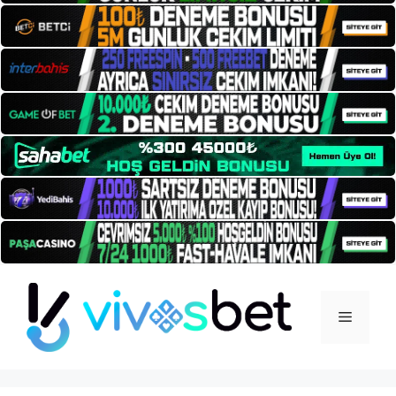
İçeriğe
atla
Menü