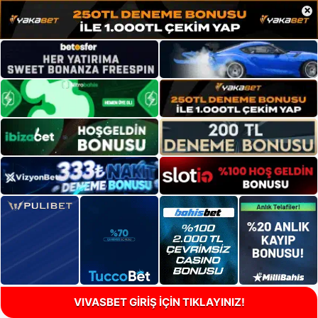
×
VIVASBET GİRİŞ İÇİN TIKLAYINIZ!