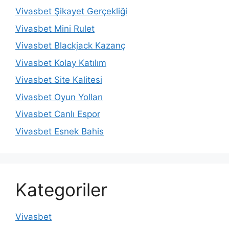
Vivasbet Şikayet Gerçekliği
Vivasbet Mini Rulet
Vivasbet Blackjack Kazanç
Vivasbet Kolay Katılım
Vivasbet Site Kalitesi
Vivasbet Oyun Yolları
Vivasbet Canlı Espor
Vivasbet Esnek Bahis
Kategoriler
Vivasbet