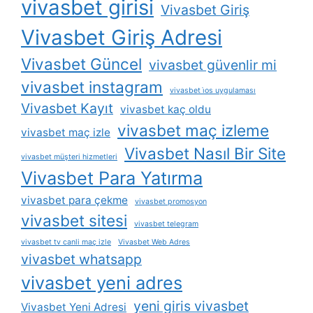
vivasbet girisi
Vivasbet Giriş
Vivasbet Giriş Adresi
Vivasbet Güncel
vivasbet güvenlir mi
vivasbet instagram
vivasbet i̇os uygulaması
Vivasbet Kayıt
vivasbet kaç oldu
vivasbet maç izleme
vivasbet maç izle
Vivasbet Nasıl Bir Site
vivasbet müşteri hizmetleri
Vivasbet Para Yatırma
vivasbet para çekme
vivasbet promosyon
vivasbet sitesi
vivasbet telegram
vivasbet tv canli maç izle
Vivasbet Web Adres
vivasbet whatsapp
vivasbet yeni adres
yeni giris vivasbet
Vivasbet Yeni Adresi