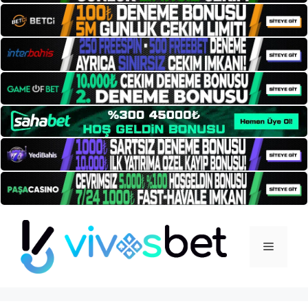
İçeriğe
atla
Menü