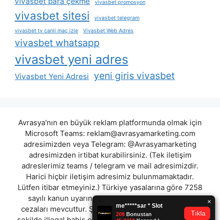
vivasbet para çekme
vivasbet promosyon
vivasbet sitesi
vivasbet telegram
vivasbet tv canli maç izle
Vivasbet Web Adres
vivasbet whatsapp
vivasbet yeni adres
yeni giris vivasbet
Vivasbet Yeni Adresi
Avrasya'nın en büyük reklam platformunda olmak için
Microsoft Teams:
reklam@avrasyamarketing.com
adresimizden veya Telegram: @Avrasyamarketing
adresimizden irtibat kurabilirsiniz. (Tek iletişim
adreslerimiz teams / telegram ve mail adresimizdir.
Harici hiçbir iletişim adresimiz bulunmamaktadır.
Lütfen itibar etmeyiniz.) Türkiye yasalarına göre 7258
sayılı kanun uyarınca yasa dışı bahis oynamanın
cezaları mevcuttur. Şu an bulunduğunuz site hiç bir
şekilde illegal bahis oyunları oynatmıyor ve oynamaya