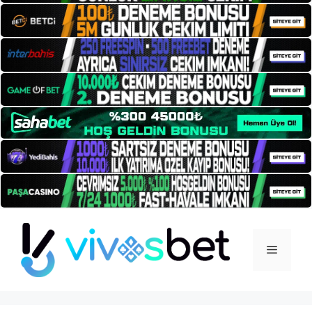
İçeriğe
atla
Menü