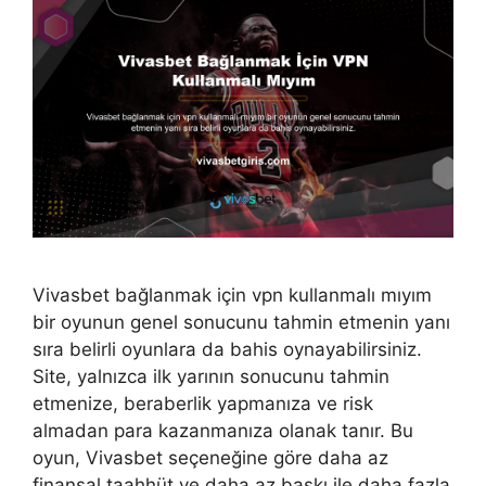
Vivasbet bağlanmak için vpn kullanmalı mıyım
bir oyunun genel sonucunu tahmin etmenin yanı
sıra belirli oyunlara da bahis oynayabilirsiniz.
Site, yalnızca ilk yarının sonucunu tahmin
etmenize, beraberlik yapmanıza ve risk
almadan para kazanmanıza olanak tanır. Bu
oyun, Vivasbet seçeneğine göre daha az
finansal taahhüt ve daha az baskı ile daha fazla