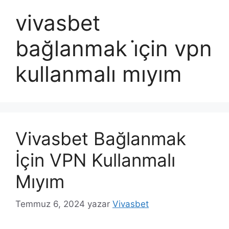
vivasbet
bağlanmak i̇çin vpn
kullanmalı mıyım
Vivasbet Bağlanmak
İçin VPN Kullanmalı
Mıyım
Temmuz 6, 2024
yazar
Vivasbet